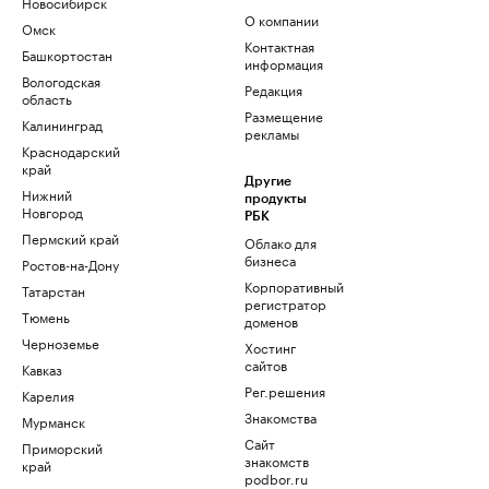
Новосибирск
О компании
Омск
Контактная
Башкортостан
информация
Вологодская
Редакция
область
Размещение
Калининград
рекламы
Краснодарский
край
Другие
Нижний
продукты
Новгород
РБК
Пермский край
Облако для
бизнеса
Ростов-на-Дону
Корпоративный
Татарстан
регистратор
Тюмень
доменов
Черноземье
Хостинг
сайтов
Кавказ
Рег.решения
Карелия
Знакомства
Мурманск
Сайт
Приморский
знакомств
край
podbor.ru