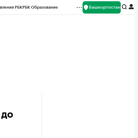
Башкортостан
вления РБК
РБК Образование
редитные рейтинги
Франшизы
Газета
ок наличной валюты
 до