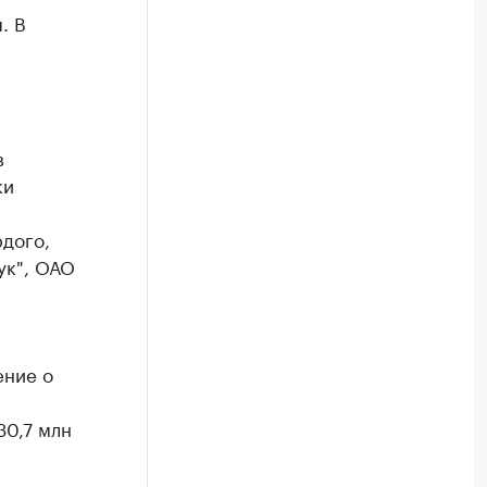
. В
.
в
ки
рдого,
ук", ОАО
ение о
30,7 млн