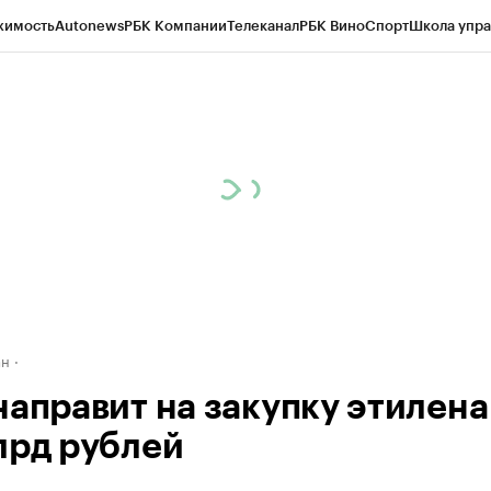
жимость
Autonews
РБК Компании
Телеканал
РБК Вино
Спорт
Школа упра
д
Стиль
Крипто
РБК Бизнес-среда
Дискуссионный клуб
Исследования
К
рагентов
Политика
Экономика
Бизнес
Технологии и медиа
Финансы
Рын
ан
направит на закупку этилена
лрд рублей