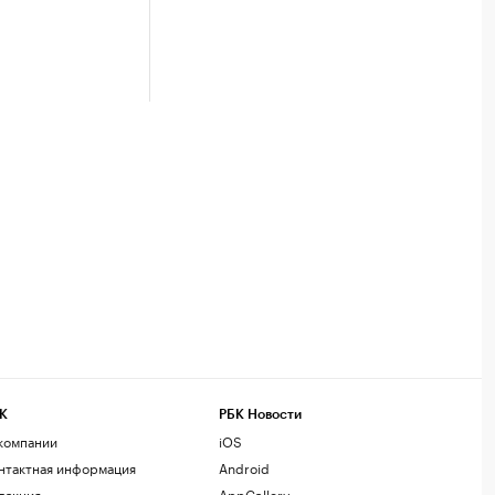
К
РБК Новости
компании
iOS
нтактная информация
Android
дакция
AppGallery