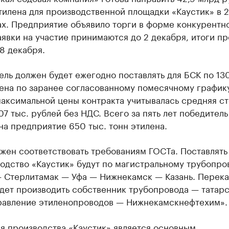
тилена для производственной площадки «Каустик» в 
ах. Предприятие объявило торги в форме конкурентн
аявки на участие принимаются до 2 декабря, итоги п
8 декабря.
ль должен будет ежегодно поставлять для БСК по 130
ена по заранее согласованному помесячному график
максимальной цены контракта учитывалась средняя с
07 тыс. рублей без НДС. Всего за пять лет победитель
на предприятие 650 тыс. тонн этилена.
жен соответствовать требованиям ГОСТа. Поставлять
одство «Каустик» будут по магистральному трубопро
— Стерлитамак — Уфа — Нижнекамск — Казань. Перека
удет производить собственник трубопровода — татар
авление этиленопроводов — Нижнекамскнефтехим».
я производства «Каустик» является основным