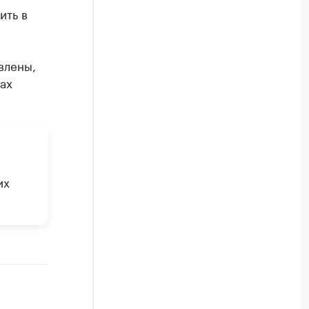
ить в
влены,
ах
их