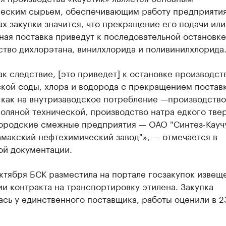
ческим сырьем, обеспечивающим работу предприятия
х закупки значится, что прекращение его подачи или
ая поставка приведут к последовательной остановке
тво дихлорэтана, винилхлорида и поливинилхлорида
ак следствие, [это приведет] к остановке производст
ской соды, хлора и водорода с прекращением постав
 как на внутризаводское потребление —производство
оляной технической, производство натра едкого тве
 городские смежные предприятия — ОАО "Синтез-Кауч
макский нефтехимический завод"», — отмечается в
ой документации.
ктября БСК разместила на портале госзакупок извещ
и контракта на транспортировку этилена. Закупка
сь у единственного поставщика, работы оценили в 2