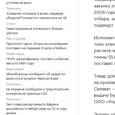
уголовное дело
закупку э
Политика
2026 год
Хорватия отказала в визах лидерам
сборной России по гимнастике на ЧЕ
отбора, з
Спорт
подведут 
Семь признаков успешного бизнес-
центра
Исполните
РБК и Upside
тонн этил
Прототип героя «Игры на понижение»
поставил на падение Oracle и Nebius
расчете 
Инвестиции
тонны 55,
ГКЧП: расшифровка, состав и события
поставит 
августа 1991 года
База знаний
Минобороны сообщило об ударе по
Товар дол
двум сухогрузам в Черном море
на произв
Политика
Салават 
На Украине сообщили о транспортном
коллапсе на границе с ЕС
выдачу б
Политика
ООО «Упр
Экс-глава департамента Африки
российского МИДа умер на 72-м году
жизни
Этилен дл