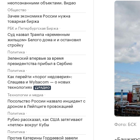
неопознанными объектами. Видео
Общество
Зачем экономике России нужна
товарная биржа
РБК и Петербургская Биржа
Суд назвал Трампа «временным
жильцом» Белого дома и и остановил
стройку
Политика
Зеленский впервые за время
президентства прибыл в Сербию
Политика
Как перейти «порог недоверия»:
Слащева и Wylsacom — о новых
технологиях
РАДИО
Технологии и медиа
Посольство России назвало инцидент с
дроном в Лейпциге провокацией
Политика
Рубио рассказал, как США затягивают
Фото: БСК
«петлю» вокруг Кубы
Политика
Против Катерины Гордеевой завели
«Башкирск