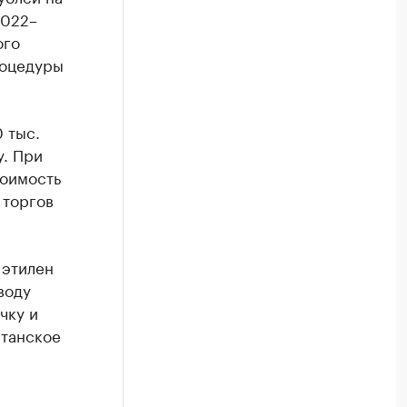
2022–
ого
роцедуры
 тыс.
у. При
тоимость
 торгов
 этилен
воду
чку и
станское