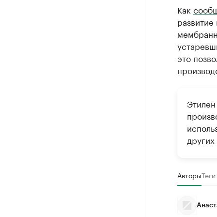
Как
сооб
развитие 
мембранно
устаревши
это позво
производс
Этилен
произв
исполь
других 
Авторы
Теги
Анаст