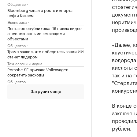
Общество
стратеги
Bloomberg узнал о росте импорта
документа
нефти Китаем
неритмичн
Экономика
Пентагон опубликовал 16 новых видео
производс
с неопознанными летающими
объектами
«Далее, к
Общество
каустиче
Трамп заявил, что победитель гонки ИИ
станет лидером
водорода
Технологии и медиа
кислоты с
Porsche SE призвал Volkswagen
так и на
сократить расходы
Общество
"Стерлита
конкурсн
Загрузить еще
В конце о
заключени
проводила
рублей.