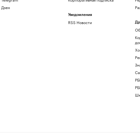
Дзен
Ра
Уведомления
RSS Новости
Др
Об
Ко
до
Хо
Ре
Зн
Са
РБ
РБ
Шк