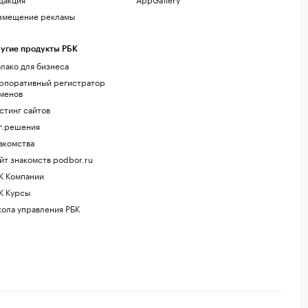
змещение рекламы
угие продукты РБК
лако для бизнеса
рпоративный регистратор
менов
стинг сайтов
г.решения
акомства
йт знакомств podbor.ru
К Компании
К Курсы
ола управления РБК