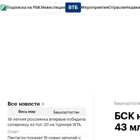
Подписка на РБК
Инвестиции
Мероприятия
Отрасли
Недви
РБК Курсы
РБК Life
Тренды
Визионеры
Национальные проекты
Горо
Спецпроекты СПб
Конференции СПб
Спецпроекты
Проверка конт
Башкортост
Все новости
Башкортостан
Весь мир
БСК 
19-летняя россиянка впервые победила
соперницу из топ-20 на турнире WTA
43 м
Спорт
Пентагон показал 16 новых записей с