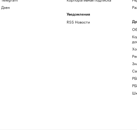
Дзен
Ра
Уведомления
RSS Новости
Др
Об
Ко
до
Хо
Ре
Зн
Са
РБ
РБ
Шк