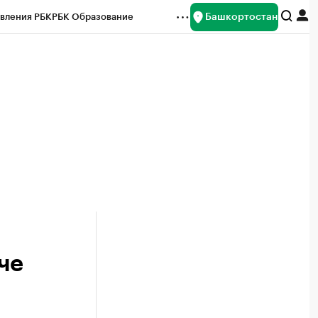
Башкортостан
вления РБК
РБК Образование
редитные рейтинги
Франшизы
Газета
ок наличной валюты
че