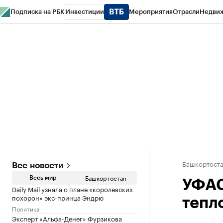
Подписка на РБК
Инвестиции
Мероприятия
Отрасли
Недви
РБК Курсы
РБК Life
Тренды
Визионеры
Национальные проекты
Горо
Спецпроекты СПб
Конференции СПб
Спецпроекты
Проверка конт
Башкортост
Все новости
Башкортостан
Весь мир
УФАС
Daily Mail узнала о плане «королевских
похорон» экс-принца Эндрю
тепл
Политика
Эксперт «Альфа-Денег» Фурзикова