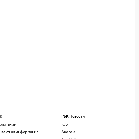
К
РБК Новости
компании
iOS
нтактная информация
Android
дакция
AppGallery