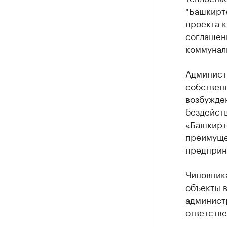
"Башкирт
проекта 
соглашен
коммуналь
Админист
собственн
возбужден
бездейст
«Башкирт
преимуще
предприн
Чиновник
объекты в
админист
ответстве