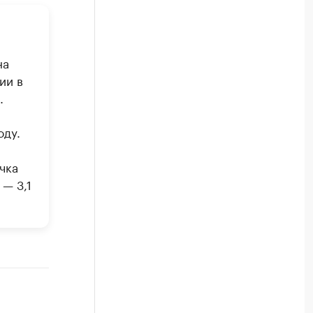
на
ии в
.
оду.
чка
 — 3,1