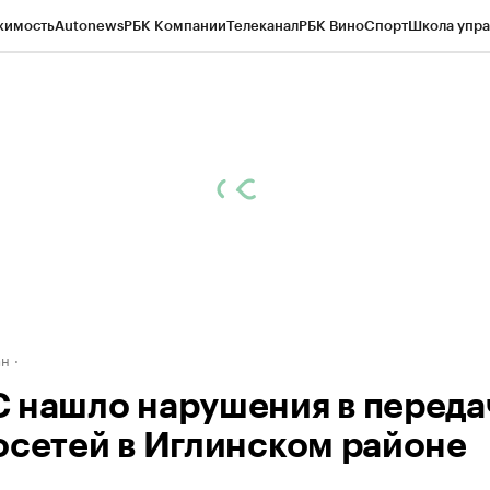
жимость
Autonews
РБК Компании
Телеканал
РБК Вино
Спорт
Школа упра
д
Стиль
Крипто
РБК Бизнес-среда
Дискуссионный клуб
Исследования
К
рагентов
Политика
Экономика
Бизнес
Технологии и медиа
Финансы
Рын
ан
 нашло нарушения в переда
осетей в Иглинском районе