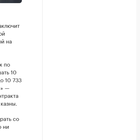
аключит
ой
й на
х по
ать 10
о 10 733
с» —
нтракта
 казны.
рать со
о ни