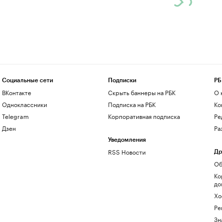
Социальные сети
Подписки
РБ
ВКонтакте
Скрыть баннеры на РБК
О 
Одноклассники
Подписка на РБК
Ко
Telegram
Корпоративная подписка
Ре
Дзен
Ра
Уведомления
RSS Новости
Др
Об
Ко
до
Хо
Ре
Зн