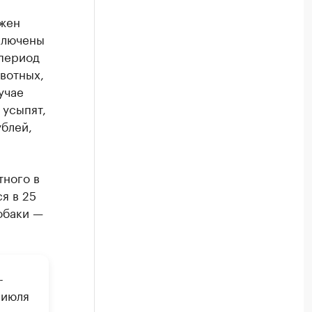
лжен
ключены
 период
вотных,
учае
 усыпят,
ублей,
тного в
я в 25
обаки —
-
 июля