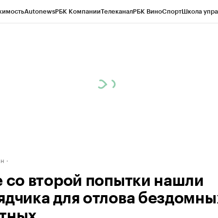
жимость
Autonews
РБК Компании
Телеканал
РБК Вино
Спорт
Школа упра
д
Стиль
Крипто
РБК Бизнес-среда
Дискуссионный клуб
Исследования
К
рагентов
Политика
Экономика
Бизнес
Технологии и медиа
Финансы
Рын
ан
е со второй попытки нашли
ядчика для отлова бездомны
тных