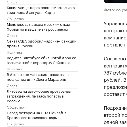
Спорт
Какие улицы перекроют в Москве из-за
Фото: соцс
триатлона 8 августа. Карта
Общество
Управлени
Мельникова назвала мерзким отказ
Хорватии в выдаче виз россиянам
контракт 
Спорт
компание
Сенат США одобрил «адские» санкции
портале г
против России
Политика
Согласно 
Водитель автобуса сбил ногой дрон со
взрывчаткой в аэропорту Лейпцига
контракту
Политика
787 рубле
В Аргентине массажист рассказал о
рублей. 
последних днях Диего Марадоны
Спорт
предложил
Литовец на автомобиле протаранил
составит 
заграждения, пытаясь попасть в
Россию
Подрядчик
Общество
Перед пожаром на НПЗ Slovnaft в
второй по
Братиславе произошел взрыв
одной зая
Общество