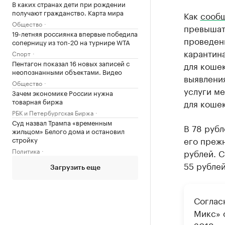
В каких странах дети при рождении
получают гражданство. Карта мира
Как
сооб
Общество
превышать
19-летняя россиянка впервые победила
проведен
соперницу из топ-20 на турнире WTA
карантина
Спорт
Пентагон показал 16 новых записей с
для кошек
неопознанными объектами. Видео
выявления
Общество
услуги ме
Зачем экономике России нужна
товарная биржа
для кошек
РБК и Петербургская Биржа
Суд назвал Трампа «временным
В 78 руб
жильцом» Белого дома и остановил
его прежн
стройку
Политика
рублей. С
55 рублей
Загрузить еще
Соглас
Микс» о