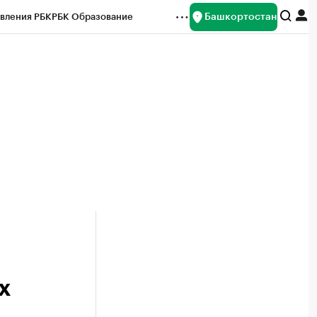
Башкортостан
вления РБК
РБК Образование
редитные рейтинги
Франшизы
Газета
ок наличной валюты
х