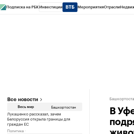
Подписка на РБК
Инвестиции
Мероприятия
Отрасли
Недви
РБК Курсы
РБК Life
Тренды
Визионеры
Национальные проекты
Горо
Спецпроекты СПб
Конференции СПб
Спецпроекты
Проверка конт
Башкортост
Все новости
Башкортостан
Весь мир
В Уф
Лукашенко рассказал, зачем
Белоруссия открыла границы для
подр
граждан ЕС
Политика
живо