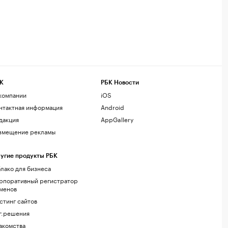
К
РБК Новости
компании
iOS
нтактная информация
Android
дакция
AppGallery
змещение рекламы
угие продукты РБК
лако для бизнеса
рпоративный регистратор
менов
стинг сайтов
г.решения
акомства