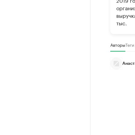
2019 го
организ
выручк
тыс.
Авторы
Теги
Анаст