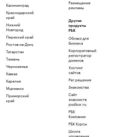
Размещение
Калининград
рекламы
Краснодарский
край
Другие
Нижний
продукты
Новгород
РБК
Пермский край
Облако для
бизнеса
Ростов-на-Дону
Корпоративный
Татарстан
регистратор
Тюмень
доменов
Черноземье
Хостинг
сайтов
Кавказ
Рег.решения
Карелия
Знакомства
Мурманск
Сайт
Приморский
знакомств
край
podbor.ru
РБК
Компании
РБК Курсы
Школа
управления