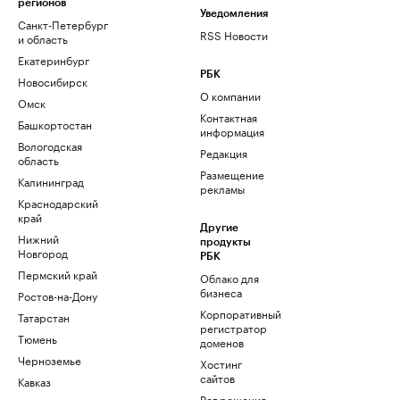
регионов
Уведомления
Санкт-Петербург
RSS Новости
и область
Екатеринбург
РБК
Новосибирск
О компании
Омск
Контактная
Башкортостан
информация
Вологодская
Редакция
область
Размещение
Калининград
рекламы
Краснодарский
край
Другие
Нижний
продукты
Новгород
РБК
Пермский край
Облако для
бизнеса
Ростов-на-Дону
Корпоративный
Татарстан
регистратор
Тюмень
доменов
Черноземье
Хостинг
сайтов
Кавказ
Рег.решения