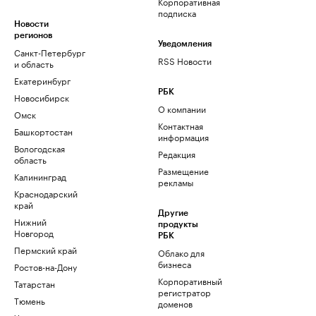
Корпоративная
подписка
Новости
регионов
Уведомления
Санкт-Петербург
RSS Новости
и область
Екатеринбург
РБК
Новосибирск
О компании
Омск
Контактная
Башкортостан
информация
Вологодская
Редакция
область
Размещение
Калининград
рекламы
Краснодарский
край
Другие
Нижний
продукты
Новгород
РБК
Пермский край
Облако для
бизнеса
Ростов-на-Дону
Корпоративный
Татарстан
регистратор
Тюмень
доменов