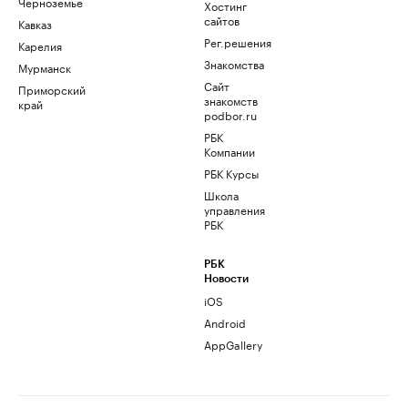
Черноземье
Хостинг
сайтов
Кавказ
Рег.решения
Карелия
Знакомства
Мурманск
Сайт
Приморский
знакомств
край
podbor.ru
РБК
Компании
РБК Курсы
Школа
управления
РБК
РБК
Новости
iOS
Android
AppGallery