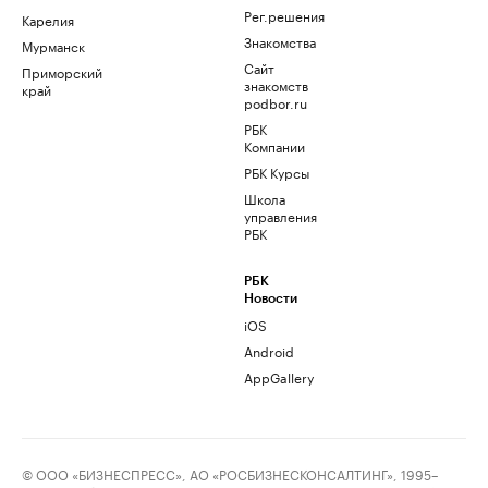
Рег.решения
Карелия
Знакомства
Мурманск
Сайт
Приморский
знакомств
край
podbor.ru
РБК
Компании
РБК Курсы
Школа
управления
РБК
РБК
Новости
iOS
Android
AppGallery
© ООО «БИЗНЕСПРЕСС», АО «РОСБИЗНЕСКОНСАЛТИНГ», 1995–