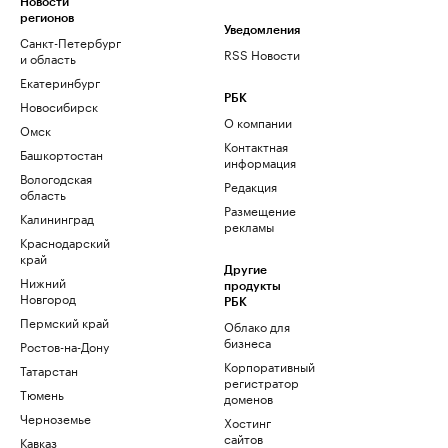
Новости
регионов
Уведомления
Санкт-Петербург
RSS Новости
и область
Екатеринбург
РБК
Новосибирск
О компании
Омск
Контактная
Башкортостан
информация
Вологодская
Редакция
область
Размещение
Калининград
рекламы
Краснодарский
край
Другие
Нижний
продукты
Новгород
РБК
Пермский край
Облако для
бизнеса
Ростов-на-Дону
Корпоративный
Татарстан
регистратор
Тюмень
доменов
Черноземье
Хостинг
сайтов
Кавказ