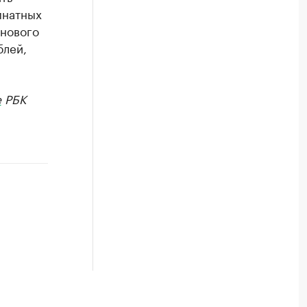
мнатных
 нового
блей,
е
РБК