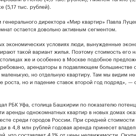
е (5,17 тыс. рублей).
м генерального директора «Мир квартир» Павла Луце
мнат остается довольно активным сегментом.
ых экономических условиях люди, вынужденные экон
ирают такой вариант жилья. Поэтому стоимость его 
 столицах же и особенно в Москве подобное предлож
требовано, арендаторы в подавляющем большинстве 
 маленькую, но отдельную квартиру. Там мы видим не
е роста, но и падение ставок второй год подряд», — 
ал РБК Уфа, столица Башкирии по показателю потен
ти аренды однокомнатных квартир в новых домах ока
есте среди городов России. При средней стоимости 
и в 4,8 млн рублей годовая аренда принесет владел
ей, что составляет 4,1% от цены недвижимости. Окупи