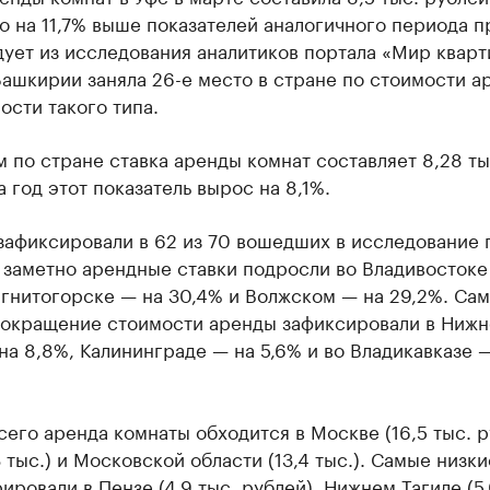
о на 11,7% выше показателей аналогичного периода 
дует из исследования аналитиков портала «Мир кварт
ашкирии заняла 26-е место в стране по стоимости а
сти такого типа.
 по стране ставка аренды комнат составляет 8,28 ты
а год этот показатель вырос на 8,1%.
зафиксировали в 62 из 70 вошедших в исследование 
 заметно арендные ставки подросли во Владивостоке
гнитогорске — на 30,4% и Волжском — на 29,2%. Са
сокращение стоимости аренды зафиксировали в Ниж
на 8,8%, Калининграде — на 5,6% и во Владикавказе 
его аренда комнаты обходится в Москве (16,5 тыс. р
3 тыс.) и Московской области (13,4 тыс.). Самые низк
ировали в Пензе (4,9 тыс. рублей), Нижнем Тагиле (5,