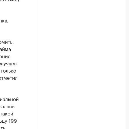
нка,
омить,
найма
ение
случаев
 только
отметил
циальной
залась
такой
ьцу 199
ть