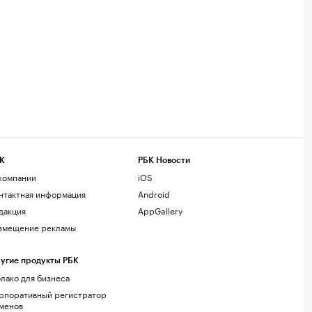
К
РБК Новости
компании
iOS
нтактная информация
Android
дакция
AppGallery
змещение рекламы
угие продукты РБК
лако для бизнеса
рпоративный регистратор
менов