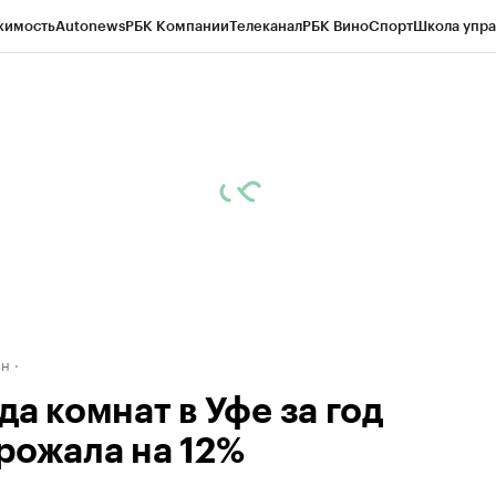
жимость
Autonews
РБК Компании
Телеканал
РБК Вино
Спорт
Школа упра
д
Стиль
Крипто
РБК Бизнес-среда
Дискуссионный клуб
Исследования
К
рагентов
Политика
Экономика
Бизнес
Технологии и медиа
Финансы
Рын
ан
а комнат в Уфе за год
рожала на 12%