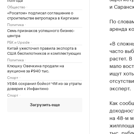
и Саранск
Общество
«Росатом» подписал соглашение о
строительстве ветропарка в Киргизии
По слова
Политика
аренда ко
Семь признаков успешного бизнес-
центра
РБК и Upside
«В сложн
Китай ужесточил правила экспорта в
часто выб
США беспилотников и комплектующих
растет. В
Политика
мало вос
Клюшку Овечкина продали на
аукционе за ₽940 тыс.
ищут хоть
Спорт
отсутстви
УЕФА сохранил бойкот ЧМ из-за утраты
эксперт.
доверия к Инфантино
Спорт
Как сообщ
Загрузить еще
доходнос
на 48-м м
жилплощад
тыс. рубл