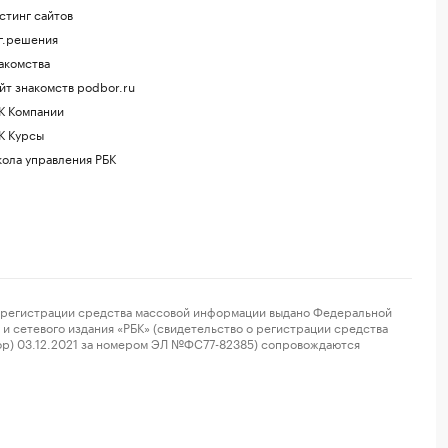
стинг сайтов
г.решения
акомства
йт знакомств podbor.ru
К Компании
К Курсы
ола управления РБК
регистрации средства массовой информации выдано Федеральной
и сетевого издания «РБК» (свидетельство о регистрации средства
ор) 03.12.2021 за номером ЭЛ №ФС77-82385) сопровождаются