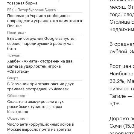
товарная биржа
месяц. Эт
РБК и Петербургская Биржа
года, сле
Посольство Украины сообщило о
повреждении украинского памятника в
Столица Б
Польше
недвижимо
Политика
Бывший сотрудник Google запустил
В среднем
сервис, пародирующий работу чат-
бота
рублей. З
Тренды
Хавбек «Ахмата» отстранен на два
Рост цен 
матча за удар локтем игрока
«Спартака»
Наиболее
Спорт
33,2%, Ма
В Германии при столкновении двух
сильное 
трамваев пострадали 25 человек
Тагиле — 
Общество
Спасатели эвакуировали двух
5,1%.
российских туристов в горах
Казахстана
Дороже вс
Общество
Число антикоррупционных исков в
Сочи (15,
Москве выросло почти на треть за
зарегистр
полгода