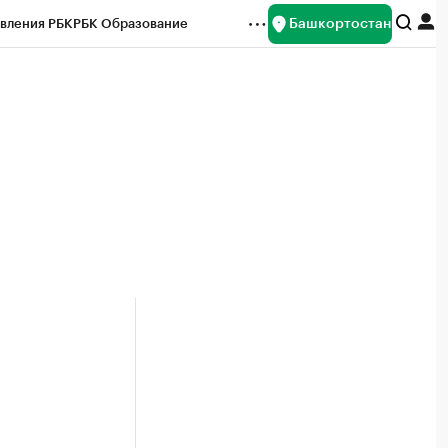
Башкортостан
вления РБК
РБК Образование
редитные рейтинги
Франшизы
Газета
ок наличной валюты