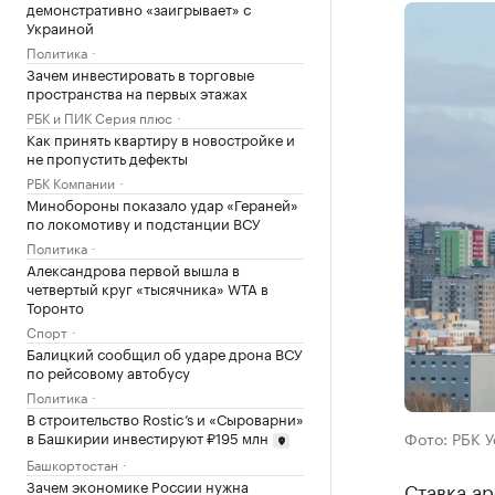
демонстративно «заигрывает» с
Украиной
Политика
Зачем инвестировать в торговые
пространства на первых этажах
РБК и ПИК Серия плюс
Как принять квартиру в новостройке и
не пропустить дефекты
РБК Компании
Минобороны показало удар «Гераней»
по локомотиву и подстанции ВСУ
Политика
Александрова первой вышла в
четвертый круг «тысячника» WTA в
Торонто
Спорт
Балицкий сообщил об ударе дрона ВСУ
по рейсовому автобусу
Политика
В строительство Rostic’s и «Сыроварни»
в Башкирии инвестируют ₽195 млн
Фото: РБК 
Башкортостан
Зачем экономике России нужна
Ставка ар