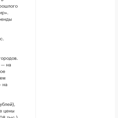
прошлого
ир».
ренды
с.
городов.
 — на
мое
нем
— на
ублей),
ие цены
08 тыс.)