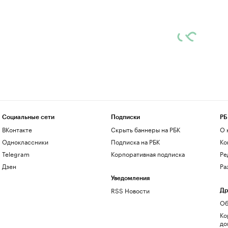
Социальные сети
Подписки
РБ
ВКонтакте
Скрыть баннеры на РБК
О 
Одноклассники
Подписка на РБК
Ко
Telegram
Корпоративная подписка
Ре
Дзен
Ра
Уведомления
RSS Новости
Др
Об
Ко
до