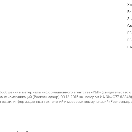
Хо
Ре
Зн
Са
РБ
РБ
Шк
ения и материалы информационного агентства «РБК» (свидетельство о 
овых коммуникаций (Роскомнадзор) 09.12.2015 за номером ИА №ФС77-63848) 
 связи, информационных технологий и массовых коммуникаций (Роскомнадз