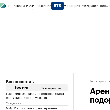
Подписка на РБК
Инвестиции
Мероприятия
Отрасли
Недви
РБК Курсы
РБК Life
Тренды
Визионеры
Национальные проекты
Горо
Спецпроекты СПб
Конференции СПб
Спецпроекты
Проверка конт
Башкортост
Все новости
Башкортостан
Весь мир
Аренд
«ИжАвиа» занялась восстановлением
сертификата эксплуатанта
подо
Общество
МИД России заявил, что Армения