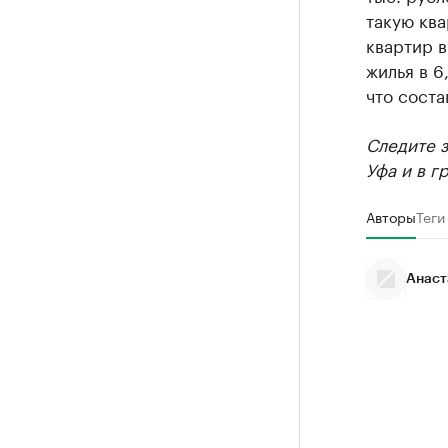
такую ква
квартир 
жилья в 6
что соста
Следите 
Уфа и в г
Авторы
Теги
Анаст