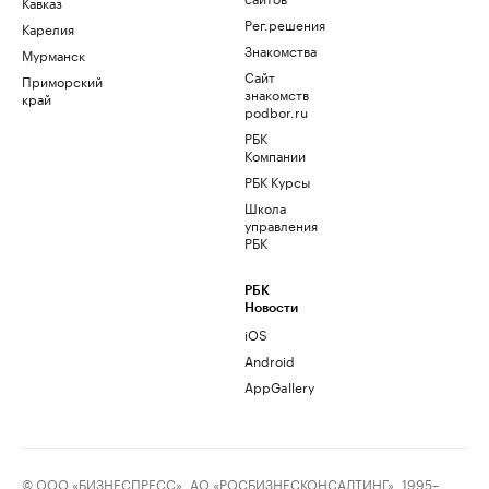
Кавказ
Рег.решения
Карелия
Знакомства
Мурманск
Сайт
Приморский
знакомств
край
podbor.ru
РБК
Компании
РБК Курсы
Школа
управления
РБК
РБК
Новости
iOS
Android
AppGallery
© ООО «БИЗНЕСПРЕСС», АО «РОСБИЗНЕСКОНСАЛТИНГ», 1995–