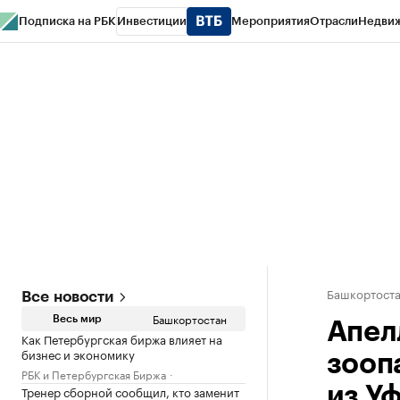
Подписка на РБК
Инвестиции
Мероприятия
Отрасли
Недви
РБК Курсы
РБК Life
Тренды
Визионеры
Национальные проекты
Горо
Спецпроекты СПб
Конференции СПб
Спецпроекты
Проверка конт
Башкортост
Все новости
Башкортостан
Весь мир
Апел
Как Петербургская биржа влияет на
бизнес и экономику
зооп
РБК и Петербургская Биржа
Тренер сборной сообщил, кто заменит
из У