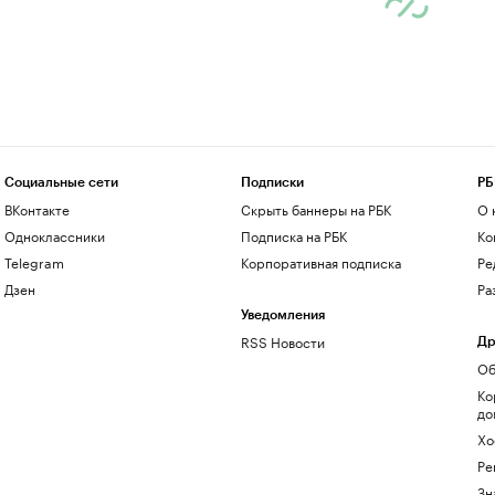
Социальные сети
Подписки
РБ
ВКонтакте
Скрыть баннеры на РБК
О 
Одноклассники
Подписка на РБК
Ко
Telegram
Корпоративная подписка
Ре
Дзен
Ра
Уведомления
RSS Новости
Др
Об
Ко
до
Хо
Ре
Зн