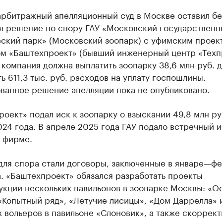
арбитражный апелляционный суд в Москве оставил бе
я решение по спору ГАУ «Московский государственн
еский парк» (Московский зоопарк) с уфимским прое
ом «Баштехпроект» (бывший инженерный центр «Техп
компания должна выплатить зоопарку 38,6 млн руб. д
ь 611,3 тыс. руб. расходов на уплату госпошлины.
ванное решение апелляции пока не опубликовано.
оект» подал иск к зоопарку о взыскании 49,8 млн ру
24 года. В апреле 2025 года ГАУ подало встречный и
 фирме.
для спора стали договоры, заключенные в январе—ф
. «Баштехпроект» обязался разработать проекты
укции нескольких павильонов в зоопарке Москвы: «О
«Копытный ряд», «Летучие лисицы», «Дом Даррелла» 
 вольеров в павильоне «Слоновик», а также скоррект