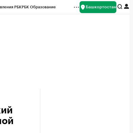
Башкортостан
вления РБК
РБК Образование
редитные рейтинги
Франшизы
Газета
ок наличной валюты
кий
мой