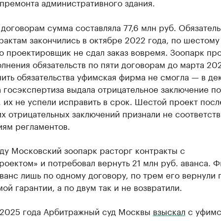
апремонта административного здания.
договорам сумма составляла 77,6 млн руб. Обязатель
рактам закончились в октябре 2022 года, по шестому
о проектировщик не сдал заказ вовремя. Зоопарк пр
лнения обязательств по пяти договорам до марта 202
ить обязательства уфимская фирма не смогла — в де
 госэкспертиза выдала отрицательное заключение по
 их не успели исправить в срок. Шестой проект посл
их отрицательных заключений признали не соответс
иям регламентов.
ду Московский зоопарк расторг контракты с
оектом» и потребовал вернуть 21 млн руб. аванса. 
ванс лишь по одному договору, по трем его вернули 
ой гарантии, а по двум так и не возвратили.
 2025 года Арбитражный суд Москвы
взыскал
с уфимс