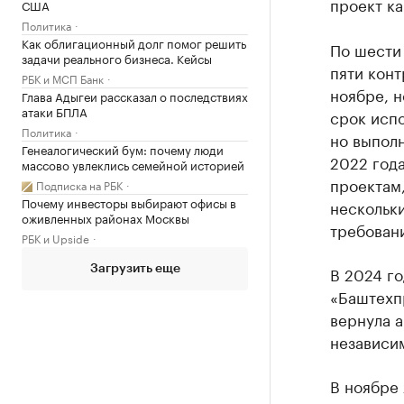
проект к
США
Политика
Как облигационный долг помог решить
По шести 
задачи реального бизнеса. Кейсы
пяти конт
РБК и МСП Банк
ноябре, н
Глава Адыгеи рассказал о последствиях
атаки БПЛА
срок испо
Политика
но выполн
Генеалогический бум: почему люди
2022 года
массово увлеклись семейной историей
проектам,
Подписка на РБК
Почему инвесторы выбирают офисы в
нескольк
оживленных районах Москвы
требован
РБК и Upside
В 2024 го
Загрузить еще
«Баштехпр
вернула а
независим
В ноябре