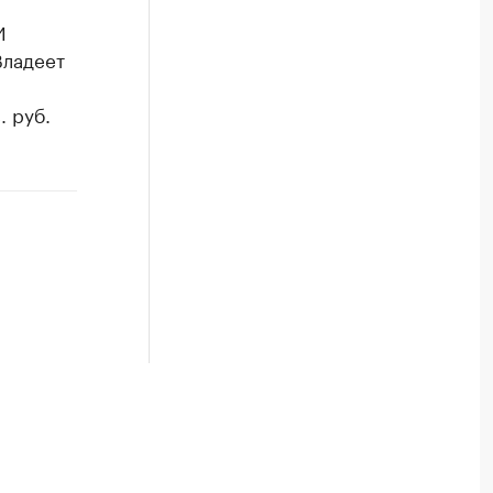
И
Владеет
. руб.