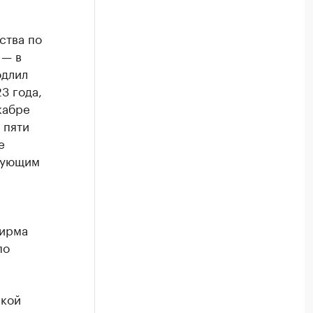
ства по
 — в
одлил
3 года,
кабре
 пяти
е
твующим
Фирма
по
кой