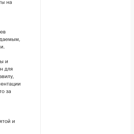
ты на
ев
идаемым,
и.
ы и
н для
авилу,
ментации
то за
ятой и