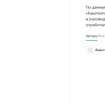
По данны
«Баштехпр
и руковод
отработал
Авторы
Теги
Анаст