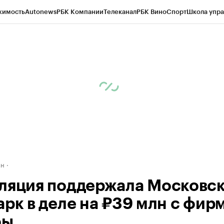
жимость
Autonews
РБК Компании
Телеканал
РБК Вино
Спорт
Школа упра
д
Стиль
Крипто
РБК Бизнес-среда
Дискуссионный клуб
Исследования
К
рагентов
Политика
Экономика
Бизнес
Технологии и медиа
Финансы
Рын
ан
ляция поддержала Московс
арк в деле на ₽39 млн с фир
фы