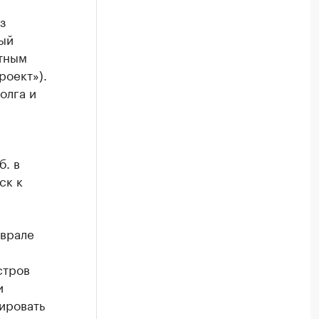
з
ый
ктным
роект»).
олга и
б. в
ск к
еврале
стров
и
ировать