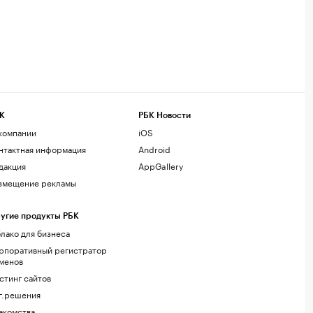
К
РБК Новости
компании
iOS
нтактная информация
Android
дакция
AppGallery
змещение рекламы
угие продукты РБК
лако для бизнеса
рпоративный регистратор
менов
стинг сайтов
г.решения
акомства