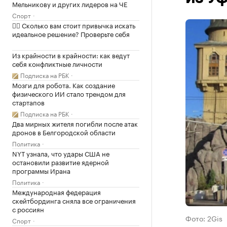
Мельникову и других лидеров на ЧЕ
Спорт
✍🏻 Сколько вам стоит привычка искать
идеальное решение? Проверьте себя
Из крайности в крайности: как ведут
себя конфликтные личности
Подписка на РБК
Мозги для робота. Как создание
физического ИИ стало трендом для
стартапов
Подписка на РБК
Два мирных жителя погибли после атак
дронов в Белгородской области
Политика
NYT узнала, что удары США не
остановили развитие ядерной
программы Ирана
Политика
Международная федерация
скейтбординга сняла все ограничения
с россиян
Фото: 2Gis
Спорт