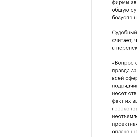
фирмы ав
общую су
безуспеш
Судебный
считает,
а перспе
«Вопрос 
правда за
всей сфер
подрядчи
несет отв
факт их 
госэкспер
неотъемл
проектна
оплаченно