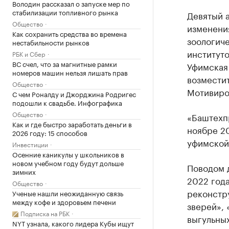
Володин рассказал о запуске мер по
стабилизации топливного рынка
Девятый 
Общество
изменени
Как сохранить средства во времена
зоологич
нестабильности рынков
институт
РБК и Сбер
ВС счел, что за магнитные рамки
Уфимская 
номеров машин нельзя лишать прав
возместит
Общество
Мотивиро
С чем Роналду и Джорджина Родригес
подошли к свадьбе. Инфографика
Общество
«Баштехпр
Как и где быстро заработать деньги в
ноябре 20
2026 году: 15 способов
уфимской
Инвестиции
Осенние каникулы у школьников в
новом учебном году будут дольше
Поводом 
зимних
2022 года
Общество
реконстр
Ученые нашли неожиданную связь
между кофе и здоровьем печени
зверей», 
Подписка на РБК
выгульных
NYT узнала, какого лидера Кубы ищут