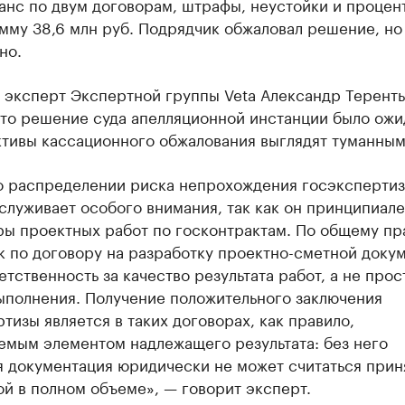
анс по двум договорам, штрафы, неустойки и процен
мму 38,6 млн руб. Подрядчик обжаловал решение, но
но.
 эксперт Экспертной группы Veta Александр Теренть
 что решение суда апелляционной инстанции было ож
ктивы кассационного обжалования выглядят туманным
о распределении риска непрохождения госэкспертиз
служивает особого внимания, так как он принципиале
ы проектных работ по госконтрактам. По общему пр
к по договору на разработку проектно-сметной доку
етственность за качество результата работ, а не прос
выполнения. Получение положительного заключения
тизы является в таких договорах, как правило,
емым элементом надлежащего результата: без него
я документация юридически не может считаться прин
й в полном объеме», — говорит эксперт.