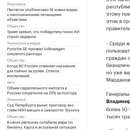
Экономика
республи
Пентагон опубликовал 16 новых видео
этому пок
с неопознанными летающими
объектами
этом в п
Общество
правител
Трамп заявил, что победитель гонки ИИ
станет лидером
- Среди 
Технологии и медиа
Porsche SE призвал Volkswagen
пользоват
сократить расходы
граждан о
Общество
безналичн
Когда ВС России отменяет наказание
для пьяных за рулем. Список
но уже ви
исключений
Марданов
Авто
Объем параллельного импорта в
Генераль
Россию сократился на 23% за полгода
Экономика
Владимир
Суд Петербурга вынес приговор экс-
более 10 
главе НИИ вакцин и сывороток Трухину
тысяч тра
Общество
В каких регионах ослабили меры по
бензину. Карта и актуальная ситуация