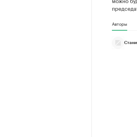
можно буд
председа
Авторы
Стани