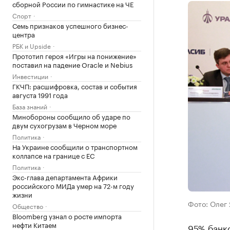
сборной России по гимнастике на ЧЕ
Спорт
Семь признаков успешного бизнес-
центра
РБК и Upside
Прототип героя «Игры на понижение»
поставил на падение Oracle и Nebius
Инвестиции
ГКЧП: расшифровка, состав и события
августа 1991 года
База знаний
Минобороны сообщило об ударе по
двум сухогрузам в Черном море
Политика
На Украине сообщили о транспортном
коллапсе на границе с ЕС
Политика
Экс-глава департамента Африки
российского МИДа умер на 72-м году
жизни
Фото: Олег
Общество
Bloomberg узнал о росте импорта
нефти Китаем
95% банк