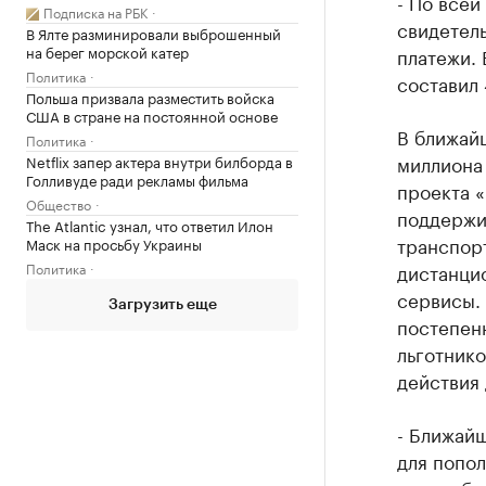
- По всей
Подписка на РБК
свидетель
В Ялте разминировали выброшенный
на берег морской катер
платежи. 
Политика
составил 
Польша призвала разместить войска
США в стране на постоянной основе
В ближай
Политика
миллиона 
Netflix запер актера внутри билборда в
Голливуде ради рекламы фильма
проекта «
Общество
поддержив
The Atlantic узнал, что ответил Илон
транспор
Маск на просьбу Украины
дистанцио
Политика
сервисы.
Загрузить еще
постепенн
льготнико
действия
- Ближай
для попол