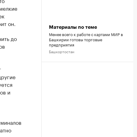
то
 мелкие
ек
ит он.
Материалы по теме
Менее всего к работе с картами МИР в
ить до
Башкирии готовы торговые
предприятия
ов
Башкортостан
т
другие
уется
ов и
рминалов
атно