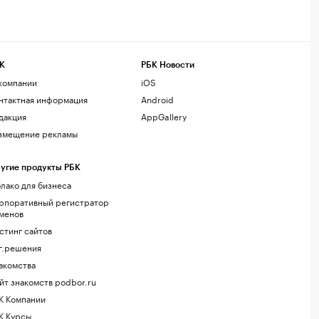
К
РБК Новости
компании
iOS
нтактная информация
Android
дакция
AppGallery
змещение рекламы
угие продукты РБК
лако для бизнеса
рпоративный регистратор
менов
стинг сайтов
г.решения
акомства
йт знакомств podbor.ru
К Компании
К Курсы