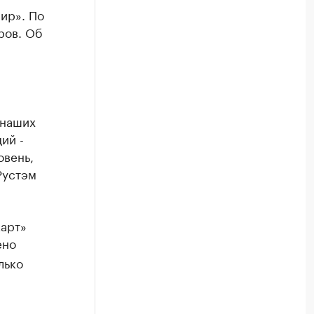
ир». По
ров. Об
 наших
ий -
овень,
Рустэм
карт»
ено
лько