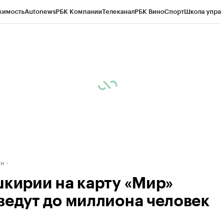
жимость
Autonews
РБК Компании
Телеканал
РБК Вино
Спорт
Школа упра
д
Стиль
Крипто
РБК Бизнес-среда
Дискуссионный клуб
Исследования
К
рагентов
Политика
Экономика
Бизнес
Технологии и медиа
Финансы
Рын
ан
шкирии на карту «Мир»
ведут до миллиона человек