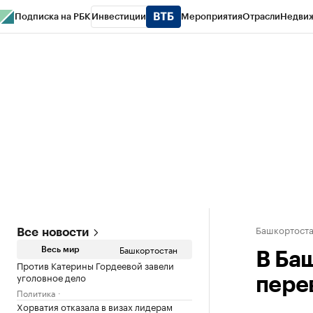
Подписка на РБК
Инвестиции
Мероприятия
Отрасли
Недви
РБК Курсы
РБК Life
Тренды
Визионеры
Национальные проекты
Горо
Спецпроекты СПб
Конференции СПб
Спецпроекты
Проверка конт
Башкортост
Все новости
Башкортостан
Весь мир
В Ба
Против Катерины Гордеевой завели
уголовное дело
пере
Политика
Хорватия отказала в визах лидерам