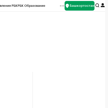
Башкортостан
вления РБК
РБК Образование
редитные рейтинги
Франшизы
Газета
ок наличной валюты