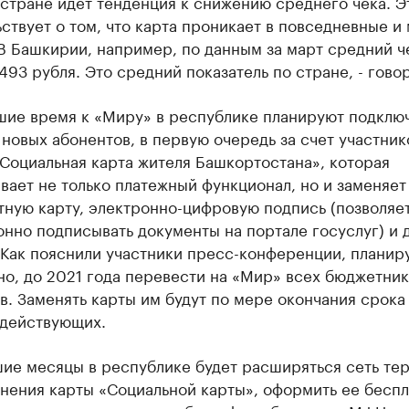
 стране идет тенденция к снижению среднего чека. Э
ствует о том, что карта проникает в повседневные и
В Башкирии, например, по данным за март средний ч
493 рубля. Это средний показатель по стране, - говор
шие время к «Миру» в республике планируют подключ
новых абонентов, в первую очередь за счет участник
Социальная карта жителя Башкортостана», которая
ает не только платежный функционал, но и заменяет
тную карту, электронно-цифровую подпись (позволяе
нно подписывать документы на портале госуслуг) и 
 Как пояснили участники пресс-конференции, планир
о, до 2021 года перевести на «Мир» всех бюджетник
в. Заменять карты им будут по мере окончания срока
 действующих.
шие месяцы в республике будет расширяться сеть те
нения карты «Социальной карты», оформить ее беспл