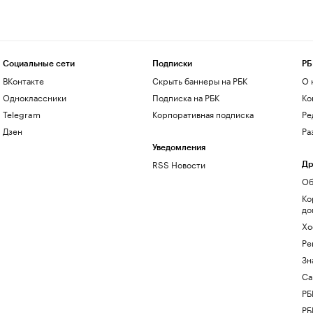
Социальные сети
Подписки
РБ
ВКонтакте
Скрыть баннеры на РБК
О 
Одноклассники
Подписка на РБК
Ко
Telegram
Корпоративная подписка
Ре
Дзен
Ра
Уведомления
RSS Новости
Др
Об
Ко
до
Хо
Ре
Зн
Са
РБ
РБ