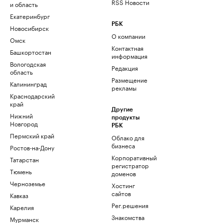
RSS Новости
и область
Екатеринбург
РБК
Новосибирск
О компании
Омск
Контактная
Башкортостан
информация
Вологодская
Редакция
область
Размещение
Калининград
рекламы
Краснодарский
край
Другие
Нижний
продукты
Новгород
РБК
Пермский край
Облако для
бизнеса
Ростов-на-Дону
Корпоративный
Татарстан
регистратор
Тюмень
доменов
Черноземье
Хостинг
сайтов
Кавказ
Рег.решения
Карелия
Знакомства
Мурманск