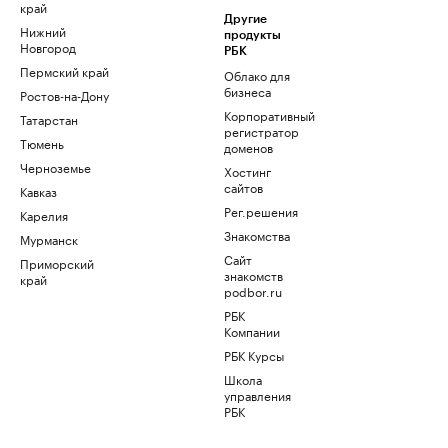
край
Другие
Нижний
продукты
Новгород
РБК
Пермский край
Облако для
бизнеса
Ростов-на-Дону
Корпоративный
Татарстан
регистратор
Тюмень
доменов
Черноземье
Хостинг
сайтов
Кавказ
Рег.решения
Карелия
Знакомства
Мурманск
Сайт
Приморский
знакомств
край
podbor.ru
РБК
Компании
РБК Курсы
Школа
управления
РБК