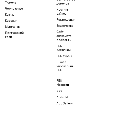
Тюмень
доменов
Черноземье
Хостинг
сайтов
Кавказ
Рег.решения
Карелия
Знакомства
Мурманск
Сайт
Приморский
знакомств
край
podbor.ru
РБК
Компании
РБК Курсы
Школа
управления
РБК
РБК
Новости
iOS
Android
AppGallery