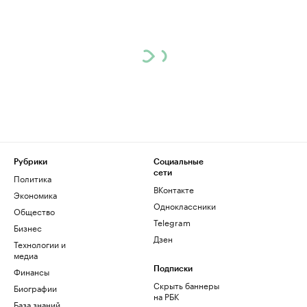
Рубрики
Социальные
сети
Политика
ВКонтакте
Экономика
Одноклассники
Общество
Telegram
Бизнес
Дзен
Технологии и
медиа
Финансы
Подписки
Скрыть баннеры
Биографии
на РБК
База знаний