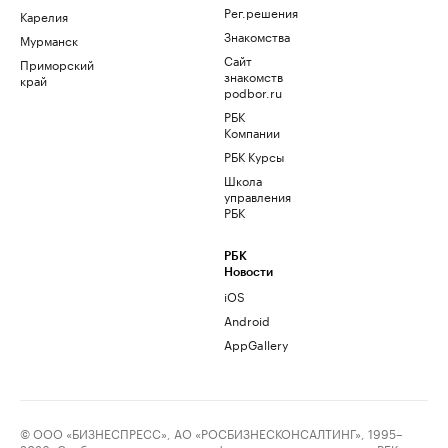
Рег.решения
Карелия
Знакомства
Мурманск
Сайт
Приморский
знакомств
край
podbor.ru
РБК
Компании
РБК Курсы
Школа
управления
РБК
РБК
Новости
iOS
Android
AppGallery
© ООО «БИЗНЕСПРЕСС», АО «РОСБИЗНЕСКОНСАЛТИНГ», 1995–