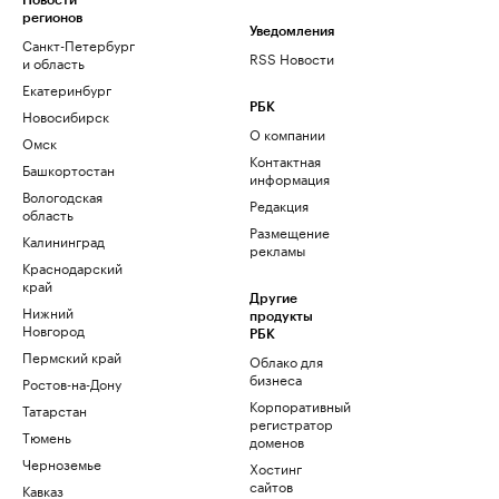
Новости
регионов
Уведомления
Санкт-Петербург
RSS Новости
и область
Екатеринбург
РБК
Новосибирск
О компании
Омск
Контактная
Башкортостан
информация
Вологодская
Редакция
область
Размещение
Калининград
рекламы
Краснодарский
край
Другие
Нижний
продукты
Новгород
РБК
Пермский край
Облако для
бизнеса
Ростов-на-Дону
Корпоративный
Татарстан
регистратор
Тюмень
доменов
Черноземье
Хостинг
сайтов
Кавказ