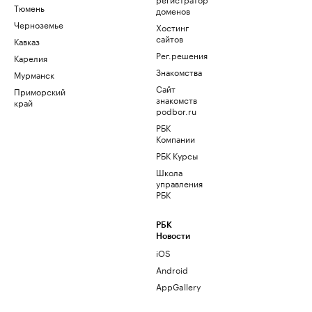
Тюмень
доменов
Черноземье
Хостинг
сайтов
Кавказ
Рег.решения
Карелия
Знакомства
Мурманск
Сайт
Приморский
знакомств
край
podbor.ru
РБК
Компании
РБК Курсы
Школа
управления
РБК
РБК
Новости
iOS
Android
AppGallery