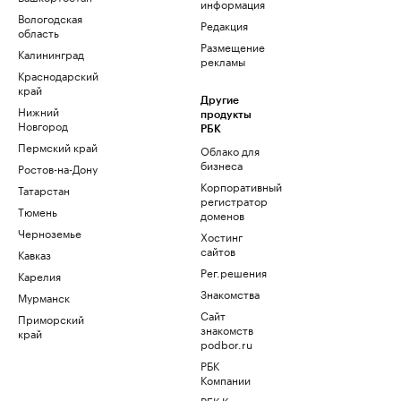
информация
Вологодская
Редакция
область
Размещение
Калининград
рекламы
Краснодарский
край
Другие
Нижний
продукты
Новгород
РБК
Пермский край
Облако для
бизнеса
Ростов-на-Дону
Корпоративный
Татарстан
регистратор
Тюмень
доменов
Черноземье
Хостинг
сайтов
Кавказ
Рег.решения
Карелия
Знакомства
Мурманск
Сайт
Приморский
знакомств
край
podbor.ru
РБК
Компании
РБК Курсы