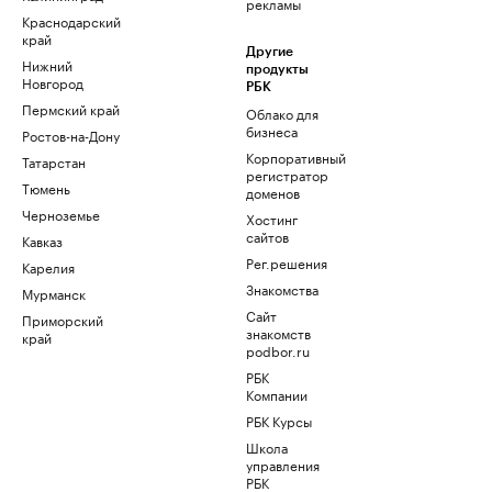
рекламы
Краснодарский
край
Другие
Нижний
продукты
Новгород
РБК
Пермский край
Облако для
бизнеса
Ростов-на-Дону
Корпоративный
Татарстан
регистратор
Тюмень
доменов
Черноземье
Хостинг
сайтов
Кавказ
Рег.решения
Карелия
Знакомства
Мурманск
Сайт
Приморский
знакомств
край
podbor.ru
РБК
Компании
РБК Курсы
Школа
управления
РБК