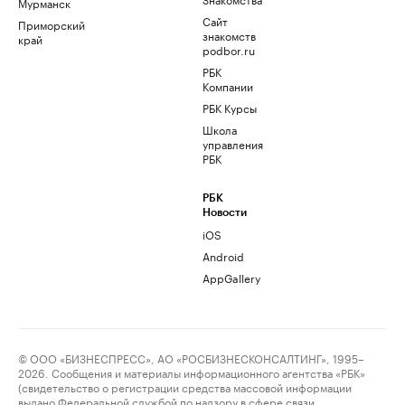
Мурманск
Сайт
Приморский
знакомств
край
podbor.ru
РБК
Компании
РБК Курсы
Школа
управления
РБК
РБК
Новости
iOS
Android
AppGallery
© ООО «БИЗНЕСПРЕСС», АО «РОСБИЗНЕСКОНСАЛТИНГ», 1995–
2026. Сообщения и материалы информационного агентства «РБК»
(свидетельство о регистрации средства массовой информации
выдано Федеральной службой по надзору в сфере связи,