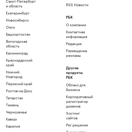
Санкт-Петербург
RSS Новости
и область
Екатеринбург
РБК
Новосибирск
О компании
Омск
Контактная
Башкортостан
информация
Вологодская
Редакция
область
Размещение
Калининград
рекламы
Краснодарский
край
Другие
Нижний
продукты
Новгород
РБК
Пермский край
Облако для
бизнеса
Ростов-на-Дону
Корпоративный
Татарстан
регистратор
Тюмень
доменов
Черноземье
Хостинг
сайтов
Кавказ
Рег.решения
Карелия
Знакомства