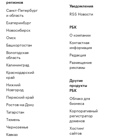
регионов
Уведомления
Санкт-Петербург
RSS Новости
и область
Екатеринбург
РБК
Новосибирск
О компании
Омск
Контактная
Башкортостан
информация
Вологодская
Редакция
область
Размещение
Калининград
рекламы
Краснодарский
край
Другие
Нижний
продукты
Новгород
РБК
Пермский край
Облако для
бизнеса
Ростов-на-Дону
Корпоративный
Татарстан
регистратор
Тюмень
доменов
Черноземье
Хостинг
сайтов
Кавказ