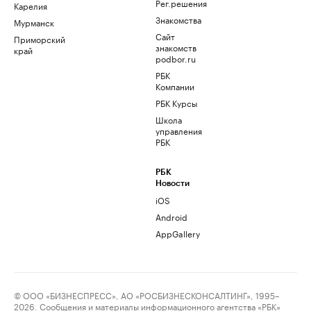
Рег.решения
Карелия
Знакомства
Мурманск
Сайт
Приморский
знакомств
край
podbor.ru
РБК
Компании
РБК Курсы
Школа
управления
РБК
РБК
Новости
iOS
Android
AppGallery
© ООО «БИЗНЕСПРЕСС», АО «РОСБИЗНЕСКОНСАЛТИНГ», 1995–
2026. Сообщения и материалы информационного агентства «РБК»