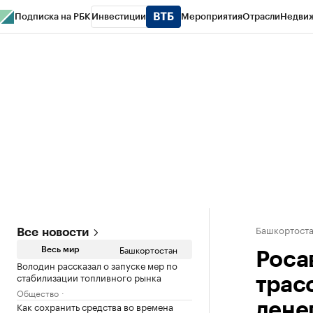
Подписка на РБК
Инвестиции
Мероприятия
Отрасли
Недви
РБК Курсы
РБК Life
Тренды
Визионеры
Национальные проекты
Горо
Спецпроекты СПб
Конференции СПб
Спецпроекты
Проверка конт
Башкортост
Все новости
Башкортостан
Весь мир
Роса
Володин рассказал о запуске мер по
стабилизации топливного рынка
трас
Общество
Как сохранить средства во времена
дене