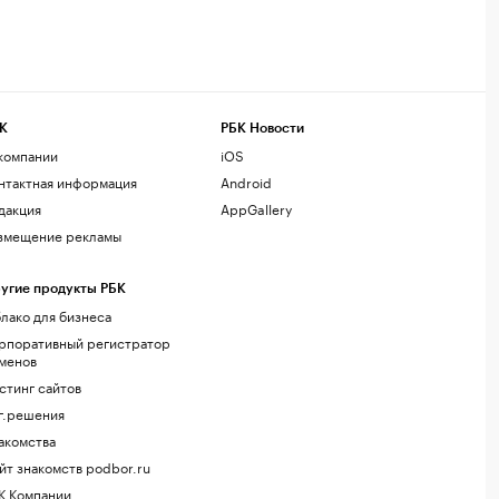
К
РБК Новости
компании
iOS
нтактная информация
Android
дакция
AppGallery
змещение рекламы
угие продукты РБК
лако для бизнеса
рпоративный регистратор
менов
стинг сайтов
г.решения
акомства
йт знакомств podbor.ru
К Компании