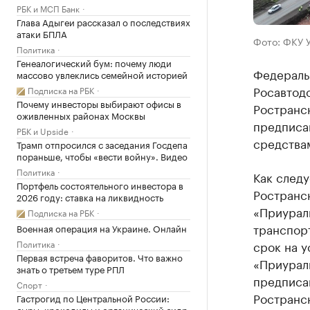
РБК и МСП Банк
Глава Адыгеи рассказал о последствиях
атаки БПЛА
Фото: ФКУ 
Политика
Генеалогический бум: почему люди
Федераль
массово увлеклись семейной историей
Росавтод
Подписка на РБК
Почему инвесторы выбирают офисы в
Ространс
оживленных районах Москвы
предписа
РБК и Upside
средствам
Трамп отпросился с заседания Госдепа
пораньше, чтобы «вести войну». Видео
Политика
Как следу
Портфель состоятельного инвестора в
Ространс
2026 году: ставка на ликвидность
«Приурал
Подписка на РБК
транспор
Военная операция на Украине. Онлайн
Политика
срок на у
Первая встреча фаворитов. Что важно
«Приурал
знать о третьем туре РПЛ
предписан
Спорт
Ространс
Гастрогид по Центральной России:
сыры, крокодилы и органический сидр