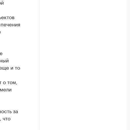
ой
ъектов
спечения
е
е
бный
еще и то
 о том,
имели
ость за
 что