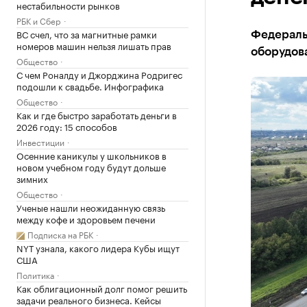
нестабильности рынков
РБК и Сбер
ВС счел, что за магнитные рамки
Федеральн
номеров машин нельзя лишать прав
оборудов
Общество
С чем Роналду и Джорджина Родригес
подошли к свадьбе. Инфографика
Общество
Как и где быстро заработать деньги в
2026 году: 15 способов
Инвестиции
Осенние каникулы у школьников в
новом учебном году будут дольше
зимних
Общество
Ученые нашли неожиданную связь
между кофе и здоровьем печени
Подписка на РБК
NYT узнала, какого лидера Кубы ищут
США
Политика
Как облигационный долг помог решить
задачи реального бизнеса. Кейсы