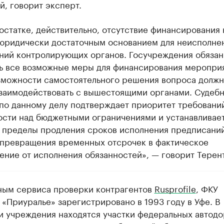
, говорит эксперт.
остатке, действительно, отсутствие финансирования 
 юридически достаточным основанием для неисполне
ний контролирующих органов. Госучреждения обяза
ь все возможные меры для финансирования мероприя
зможности самостоятельного решения вопроса долж
взаимодействовать с вышестоящими органами. Судебн
 по данному делу подтверждает приоритет требовани
ости над бюджетными ограничениями и устанавливае
 пределы продления сроков исполнения предписаний
 превращения временных отсрочек в фактическое
ние от исполнения обязанностей», — говорит Терент
ным сервиса проверки контрагентов
Rusprofile
, ФКУ
 «Приуралье» зарегистрировано в 1993 году в Уфе. В
и учреждения находятся участки федеральных автодо