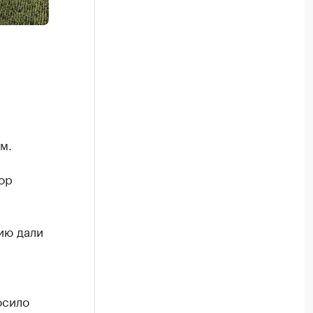
м.
ор
ию дали
осило