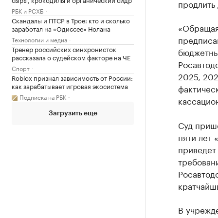
продлить 
РБК и РСХБ
Скандалы и ПТСР в Трое: кто и сколько
«Обращая
заработал на «Одиссее» Нолана
предписа
Технологии и медиа
Тренер российских синхронисток
бюджетны
рассказала о судейском факторе на ЧЕ
Росавтод
Спорт
2025, 202
Roblox признал зависимость от России:
как зарабатывает игровая экосистема
фактическ
Подписка на РБК
кассацион
Загрузить еще
Суд приш
пяти лет 
приведет
требован
Росавтодо
кратчайш
В учрежде