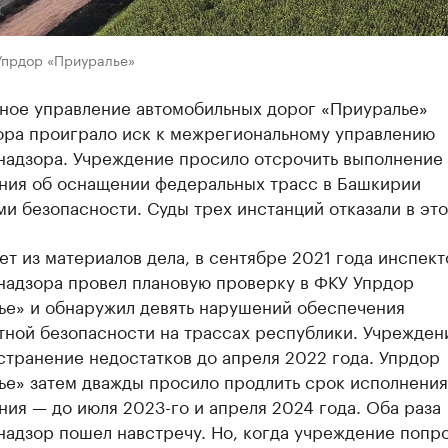
Упрдор «Приуралье»
ное управление автомобильных дорог «Приуралье»
ора проиграло иск к межрегиональному управлению
надзора. Учреждение просило отсрочить выполнение
ния об оснащении федеральных трасс в Башкирии
и безопасности. Суды трех инстанций отказали в это
ет из материалов дела, в сентябре 2021 года инспект
надзора провел плановую проверку в ФКУ Упрдор
ье» и обнаружил девять нарушений обеспечения
тной безопасности на трассах республики. Учрежден
странение недостатков до апреля 2022 года. Упрдор
ье» затем дважды просило продлить срок исполнения
ия — до июля 2023-го и апреля 2024 года. Оба раза
надзор пошел навстречу. Но, когда учреждение попр