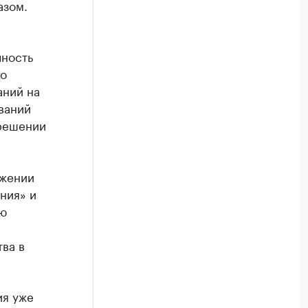
азом.
чность
мо
аний на
ваний
 решении
яжении
ния» и
ю
ва в
ия уже