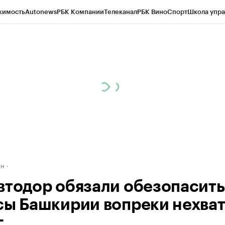
жимость
Autonews
РБК Компании
Телеканал
РБК Вино
Спорт
Школа упра
д
Стиль
Крипто
РБК Бизнес-среда
Дискуссионный клуб
Исследования
К
рагентов
Политика
Экономика
Бизнес
Технологии и медиа
Финансы
Рын
ан
втодор обязали обезопасить
сы Башкирии вопреки нехва
г