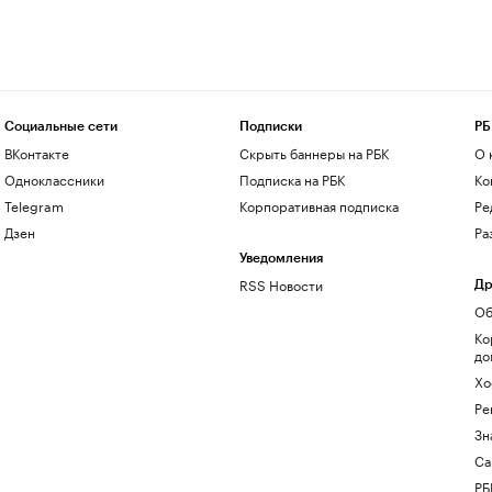
Социальные сети
Подписки
РБ
ВКонтакте
Скрыть баннеры на РБК
О 
Одноклассники
Подписка на РБК
Ко
Telegram
Корпоративная подписка
Ре
Дзен
Ра
Уведомления
RSS Новости
Др
Об
Ко
до
Хо
Ре
Зн
Са
РБ