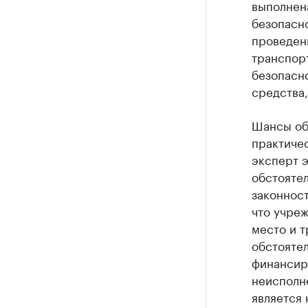
выполнена
безопасн
проведен
транспор
безопасно
средства,
Шансы об
практичес
эксперт э
обстоятел
законност
что учре
место и 
обстоятел
финансиро
неисполн
является