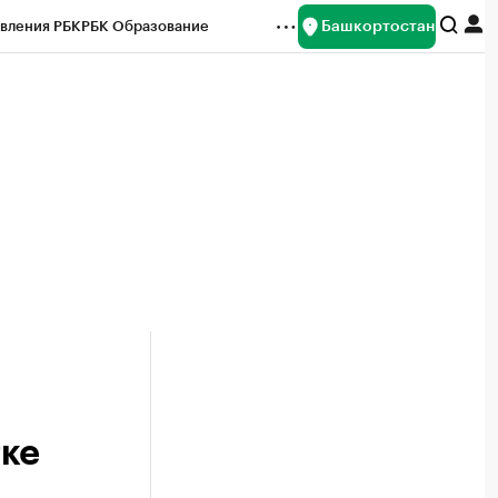
Башкортостан
вления РБК
РБК Образование
редитные рейтинги
Франшизы
Газета
ок наличной валюты
тке