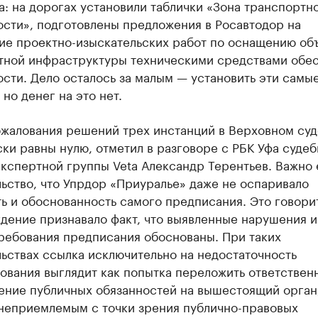
: на дорогах установили таблички «Зона транспортн
ости», подготовлены предложения в Росавтодор на
ие проектно-изыскательских работ по оснащению об
тной инфраструктуры техническими средствами обе
сти. Дело осталось за малым — установить эти самы
 но денег на это нет.
жалования решений трех инстанций в Верховном суд
ки равны нулю, отметил в разговоре с РБК Уфа суде
кспертной группы Veta Александр Терентьев. Важно 
ьство, что Упрдор «Приуралье» даже не оспаривало
ь и обоснованность самого предписания. Это говорит
ждение признавало факт, что выявленные нарушения 
требования предписания обоснованы. При таких
ьствах ссылка исключительно на недостаточность
вания выглядит как попытка переложить ответственн
ение публичных обязанностей на вышестоящий орган,
 неприемлемым с точки зрения публично-правовых