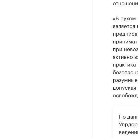
отношений
«В сухом 
является
предписа
принимат
при нево
активно 
практика
безопасн
разумные
допуская
освобожде
По дан
Упрдор
ведени