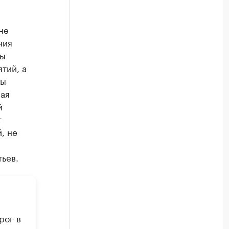
не
ния
ны
тий, а
ны
ая
й
т
, не
ьев.
рог в