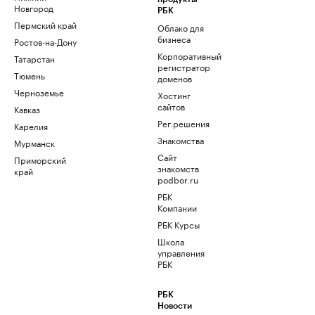
Новгород
РБК
Пермский край
Облако для
бизнеса
Ростов-на-Дону
Корпоративный
Татарстан
регистратор
Тюмень
доменов
Черноземье
Хостинг
сайтов
Кавказ
Рег.решения
Карелия
Знакомства
Мурманск
Сайт
Приморский
знакомств
край
podbor.ru
РБК
Компании
РБК Курсы
Школа
управления
РБК
РБК
Новости