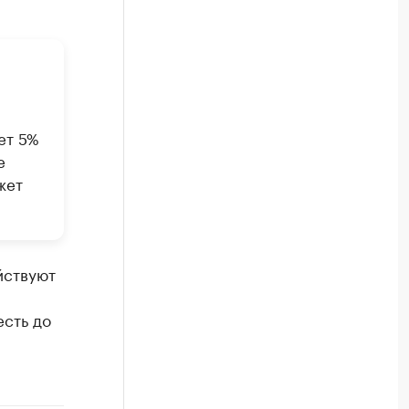
ет 5%
е
жет
йствуют
есть до