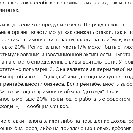
 ставок как в особых экономических зонах, так и в о
литетах.
ым кодексом это предусмотрено. По ряду налогов
ные органы власти могут как снижать ставки, так и п
практика применяется в части налога на прибыль, кот
тавке 20%. Региональная часть 17% может быть сниже
стимулирования инвестиционной активности. Льгота
на на строго определенные виды деятельности. Упро
таточно популярный. Она является альтернативой на
 Выбор объекта — "доходы" или "доходы минус расхо
т рентабельности бизнеса. Если рентабельность высо
, то выгодно применять объект "доходы". Если
ность меньше 20%, то выгодно работать с объектом 
сходы"», — сообщил Сенков.
ие ставки налога влияет либо на повышение доходно
ющих бизнесов, либо на привлечение новых, добавил