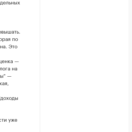
тдельных
овышать.
орая по
на. Это
щенка —
лога на
ды" —
кая,
"доходы
сти уже