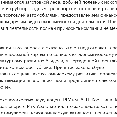
занимаются заготовкой леса, добычей полезных иско
ым и трубопроводным транспортом, оптовой и розни
й, торговлей автомобилями, предоставлением финанс
ядом другим видов экономической деятельности. При
 вид деятельности должен приносить компании не ме
ании законопроекта сказано, что он подготовлен в р
ии «дорожной карты» по социально-экономическому 
уктурному развитию Агидели, утвержденной в сентя
ительством республики. Принятие закона «будет
вовать социально-экономическому развитию городск
 активизации инвестиционной и предпринимательской
сти».
экономических наук, доцент РГУ им. А. Н. Косыгина 
разговоре с РБК Уфа отметил, что законодательство п
 стимулировать экономическую активность понижени