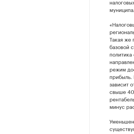
налоговых
муниципа
«Налогов
региональ
Такая же 
базовой с
политика 
направле
режим дос
прибыль.
зависит о
свыше 40%
рентабель
минус ра
Уменьшен
существу