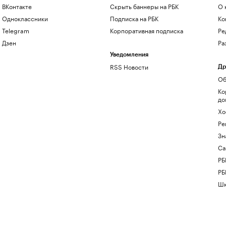
ВКонтакте
Скрыть баннеры на РБК
О 
Одноклассники
Подписка на РБК
Ко
Telegram
Корпоративная подписка
Ре
Дзен
Ра
Уведомления
RSS Новости
Др
Об
Ко
до
Хо
Ре
Зн
Са
РБ
РБ
Шк