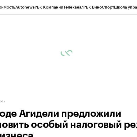
жимость
Autonews
РБК Компании
Телеканал
РБК Вино
Спорт
Школа упра
д
Стиль
Крипто
РБК Бизнес-среда
Дискуссионный клуб
Исследования
К
рагентов
Политика
Экономика
Бизнес
Технологии и медиа
Финансы
Рын
ан
роде Агидели предложили
новить особый налоговый р
бизнеса