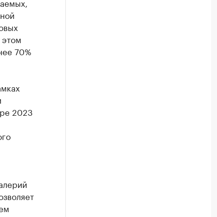
паемых,
чной
овых
 этом
нее 70%
амках
и
бре 2023
ого
Валерий
озволяет
ем