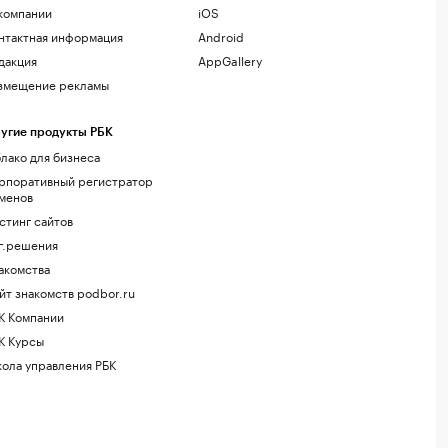
компании
iOS
нтактная информация
Android
дакция
AppGallery
змещение рекламы
угие продукты РБК
лако для бизнеса
рпоративный регистратор
менов
стинг сайтов
г.решения
акомства
йт знакомств podbor.ru
К Компании
К Курсы
ола управления РБК