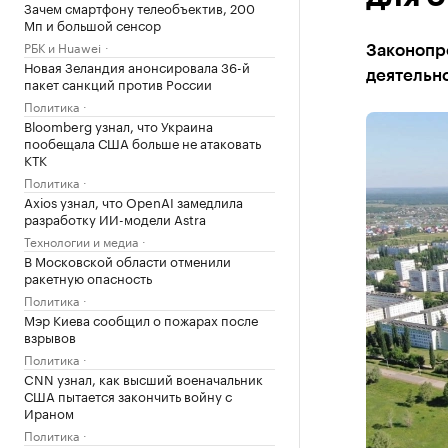
Зачем смартфону телеобъектив, 200
Мп и большой сенсор
РБК и Huawei
Законопр
Новая Зеландия анонсировала 36-й
деятельно
пакет санкций против России
Политика
Bloomberg узнал, что Украина
пообещала США больше не атаковать
КТК
Политика
Axios узнал, что OpenAI замедлила
разработку ИИ-модели Astra
Технологии и медиа
В Московской области отменили
ракетную опасность
Политика
Мэр Киева сообщил о пожарах после
взрывов
Политика
CNN узнал, как высший военачальник
США пытается закончить войну с
Ираном
Политика