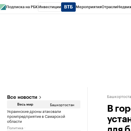
Подписка на РБК
Инвестиции
Мероприятия
Отрасли
Недви
РБК Курсы
РБК Life
Тренды
Визионеры
Национальные проекты
Горо
Спецпроекты СПб
Конференции СПб
Спецпроекты
Проверка конт
Башкортост
Все новости
Башкортостан
Весь мир
В го
Украинские дроны атаковали
промпредприятие в Самарской
уста
области
Политика
для 