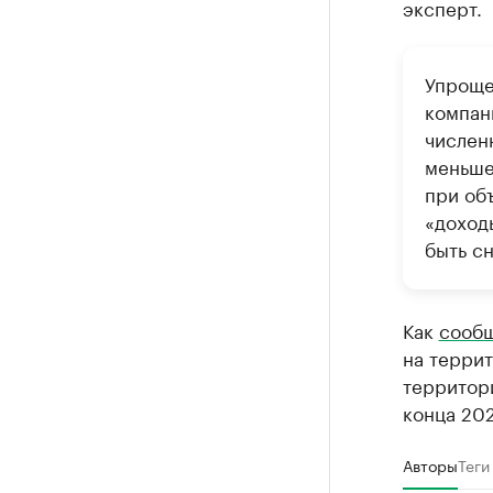
эксперт.
Упроще
компан
числен
меньше 
при об
«доход
быть с
Как
сооб
на терри
территори
конца 202
Авторы
Теги