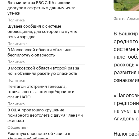
Экс-министра ВВС США лишили
доступа к секретным данным из-за
утечки
Фото: Адми
Политика
Шуваев сообщил о системе
оповещения, для которой не нужны
В Башкир
сеть и зарядка
среднего 
Политика
системе н
В Московской области объявили
беспилотную опасность
налогооб
Политика
расходы»
В Московской области второй раз за
развития
ночь объявили ракетную опасность
ознакомил
Политика
Пентагон отстранил генерала,
отвечавшего за помощь Украине и
«Налогов
фланг НАТО
предприн
Политика
на учет в
В США произошло крушение
пожарного вертолета с двумя членами
Агидель с
экипажа
Общество
Налоговой
Ракетную опасность объявили в
Московской области