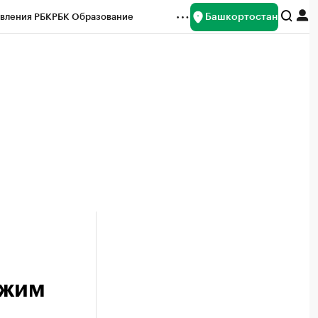
Башкортостан
вления РБК
РБК Образование
редитные рейтинги
Франшизы
Газета
ок наличной валюты
ежим