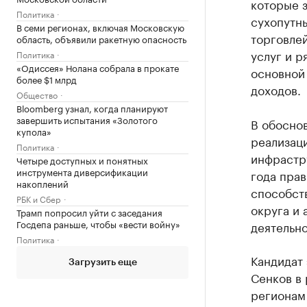
которые 
Политика
сухопутн
В семи регионах, включая Московскую
торговле
область, объявили ракетную опасность
услуг и р
Политика
«Одиссея» Нолана собрала в прокате
основной
более $1 млрд
доходов.
Общество
Bloomberg узнал, когда планируют
завершить испытания «Золотого
В обоснов
купола»
реализац
Политика
инфрастр
Четыре доступных и понятных
инструмента диверсификации
года прав
накоплений
способст
РБК и Сбер
округа и
Трамп попросил уйти с заседания
Госдепа раньше, чтобы «вести войну»
деятельно
Политика
Кандидат 
Загрузить еще
Сенков в 
регионам