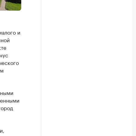
малого и
нной
кте
нус
ческого
ом
ьными
ленными
город
и,