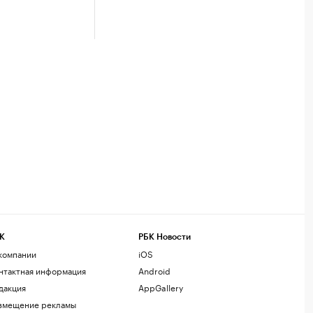
К
РБК Новости
компании
iOS
нтактная информация
Android
дакция
AppGallery
змещение рекламы