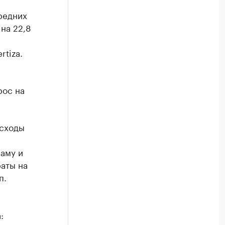
редних
на 22,8
rtiza.
рос на
асходы
ламу и
раты на
п.
: