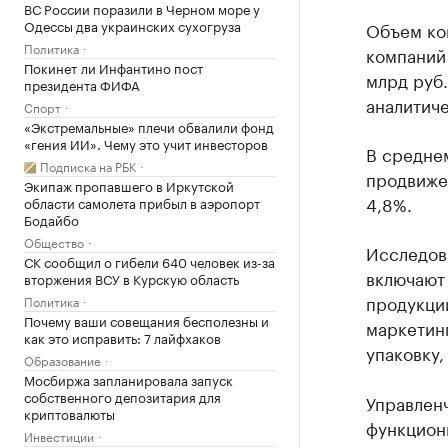
ВС России поразили в Черном море у
Одессы два украинских сухогруза
Объем ко
Политика
компаний 
Покинет ли Инфантино пост
млрд руб.
президента ФИФА
аналитиче
Спорт
«Экстремальные» плечи обвалили фонд
«гения ИИ». Чему это учит инвесторов
В средне
Подписка на РБК
продвижен
Экипаж пропавшего в Иркутской
4,8%.
области самолета прибыл в аэропорт
Бодайбо
Общество
Исследов
СК сообщил о гибели 640 человек из-за
включают
вторжения ВСУ в Курскую область
продукции
Политика
Почему ваши совещания бесполезны и
маркетинг
как это исправить: 7 лайфхаков
упаковку,
Образование
Мосбиржа запланировала запуск
собственного депозитария для
Управлен
криптовалюты
функцион
Инвестиции