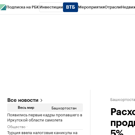
Подписка на РБК
Инвестиции
Мероприятия
Отрасли
Недви
РБК Курсы
РБК Life
Тренды
Визионеры
Национальные проекты
Горо
Спецпроекты СПб
Конференции СПб
Спецпроекты
Проверка конт
Башкортост
Все новости
Башкортостан
Весь мир
Расх
Появились первые кадры пропавшего в
Иркутской области самолета
прод
Общество
Турция ввела налоговые каникулы на
5%