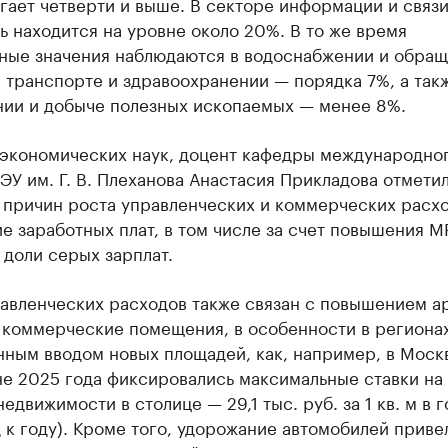
гает четверти и выше. В секторе информации и связ
ь находится на уровне около 20%. В то же время
ные значения наблюдаются в водоснабжении и обращ
 транспорте и здравоохранении — порядка 7%, а так
нии и добыче полезных ископаемых — менее 8%.
 экономических наук, доцент кафедры международно
ЭУ им. Г. В. Плеханова Анастасия Прикладова отмети
 причин роста управленческих и коммерческих расх
 заработных плат, в том числе за счет повышения М
доли серых зарплат.
равленческих расходов также связан с повышением а
 коммерческие помещения, в особенности в региона
ным вводом новых площадей, как, например, в Москв
не 2025 года фиксировались максимальные ставки на
едвижимости в столице — 29,1 тыс. руб. за 1 кв. м в г
 к году). Кроме того, удорожание автомобилей приве