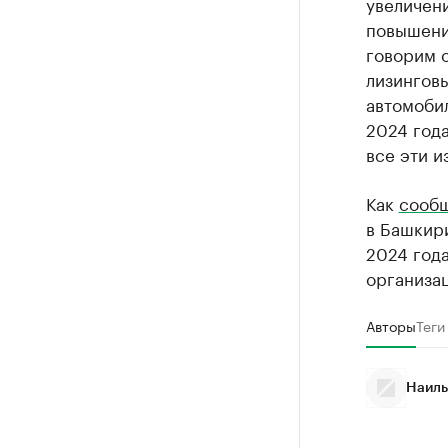
увеличени
повышени
говорим 
лизингов
автомобил
2024 года
все эти и
Как
сооб
в Башкири
2024 года
организац
Авторы
Теги
Наиль