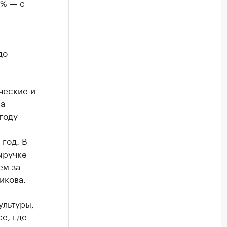
7% — с
до
ческие и
ла
году
 год. В
ыручке
ем за
икова.
ультуры,
е, где