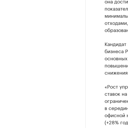
она дости
показател
минималь
отходами,
образова
Кандидат
бизнеса Р
основных
повышение
снижения 
«Рост уп
ставок на
ограничен
в середи
офисной н
(+28% год