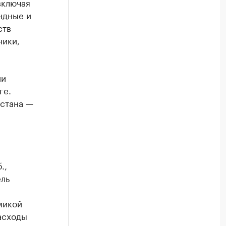
включая
ндные и
ств
ники,
ии
ге.
рстана —
ы
.,
ель
микой
асходы