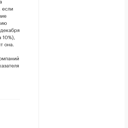
а
 если
ние
нию
 декабря
а 10%),
т она.
компаний
казателя