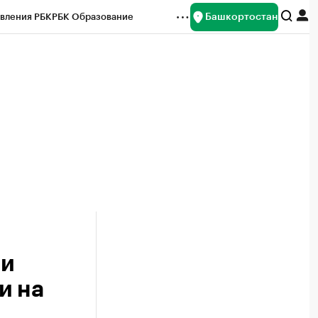
Башкортостан
вления РБК
РБК Образование
редитные рейтинги
Франшизы
Газета
ок наличной валюты
 и
и на