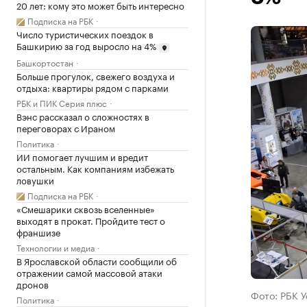
20 лет: кому это может быть интересно
Подписка на РБК
Число туристических поездок в
Башкирию за год выросло на 4%
Башкортостан
Больше прогулок, свежего воздуха и
отдыха: квартиры рядом с парками
РБК и ПИК Серия плюс
Вэнс рассказал о сложностях в
переговорах с Ираном
Политика
ИИ помогает лучшим и вредит
остальным. Как компаниям избежать
ловушки
Подписка на РБК
«Смешарики сквозь вселенные»
выходят в прокат. Пройдите тест о
франшизе
Технологии и медиа
В Ярославской области сообщили об
отражении самой массовой атаки
дронов
Фото: РБК 
Политика