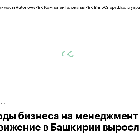
жимость
Autonews
РБК Компании
Телеканал
РБК Вино
Спорт
Школа упра
д
Стиль
Крипто
РБК Бизнес-среда
Дискуссионный клуб
Исследования
К
рагентов
Политика
Экономика
Бизнес
Технологии и медиа
Финансы
Рын
ан
оды бизнеса на менеджмент
вижение в Башкирии выросл