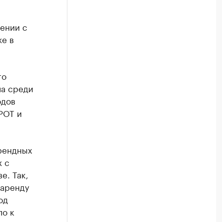
и
ении с
же в
го
ла среди
одов
РОТ и
рендных
х с
е. Так,
 аренду
од
ло к