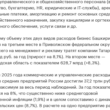
 управленческого и общехозяйственного персонала (
во, бухгалтерию, HR, юридические и IT-службы), аре
ьные платежи, амортизацию и ремонт основных сред
ственного назначения, закупку канцелярии и оргтех
ого обеспечения, услуги связи и др.
ому объему этих двух видов расходов бизнес Башкир
я на третьем месте в Приволжском федеральном окру
сего на менеджмент и рекламу тратят компании Тата
д руб. за год (прирост на 8,1%). На втором месте —
ская область с показателем 628,7 млрд (+8,3%).
м 2025 года коммерческие и управленческие расход
 средних предприятий России достигли 37,2 трлн руб
аксимум за весь период наблюдений. За год показат
ся на 8%, что существенно ниже среднегодовой
нной инфляции (1,9%) и в целом сопоставимо с дина
льских цен (8,7%). В расчете на одно предприятие р