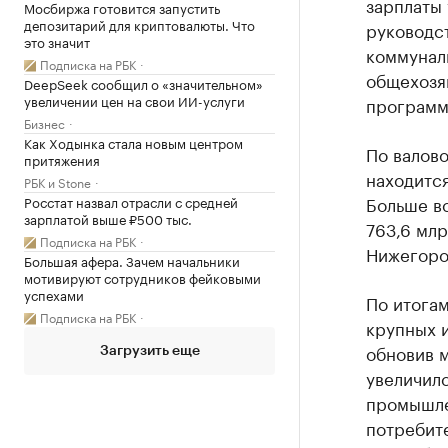
зарплаты
Мосбиржа готовится запустить
депозитарий для криптовалюты. Что
руководст
это значит
коммунал
Подписка на РБК
общехозяй
DeepSeek сообщил о «значительном»
увеличении цен на свои ИИ-услуги
программн
Бизнес
Как Ходынка стала новым центром
По валов
притяжения
находитс
РБК и Stone
Больше в
Росстат назвал отрасли с средней
зарплатой выше ₽500 тыс.
763,6 млр
Подписка на РБК
Нижегород
Большая афера. Зачем начальники
мотивируют сотрудников фейковыми
успехами
По итога
Подписка на РБК
крупных и
обновив м
Загрузить еще
увеличил
промышле
потребите