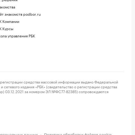
акомства
йт знакомств podbor.ru
К Компании
К Курсы
ола управления РБК
регистрации средства массовой информации выдано Федеральной
и сетевого издания «РБК» (свидетельство о регистрации средства
ор) 03.12.2021 за номером ЭЛ №ФС77-82385) сопровождаются
ерсональных данных
Политика обработки файлов cookie
·