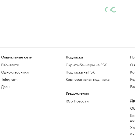
Социальные сети
Подписки
РБ
ВКонтакте
Скрыть баннеры на РБК
О 
Одноклассники
Подписка на РБК
Ко
Telegram
Корпоративная подписка
Ре
Дзен
Ра
Уведомления
RSS Новости
Др
Об
Ко
до
Хо
Ре