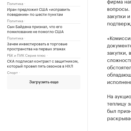
фирма нап
Политика
вопросы.
Иран предложил США «исправить
поведение» по шести пунктам
закупки и
Политика
подтверж
Сын Байдена признал, что его
помилование не помогло США
«Комиссия
Политика
Зачем инвестировать в торговые
документ
пространства на первых этажах
закупки, 
РБК и ПИК Серия плюс
сложность
СКА подписал контракт с защитником,
который провел пять сезонов в НХЛ
обстоятел
Спорт
обладающ
исполнени
Загрузить еще
На аукцио
теплицу з
был приз
раскрыва