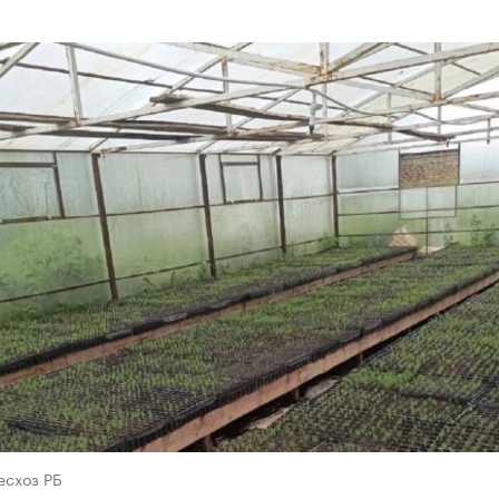
есхоз РБ