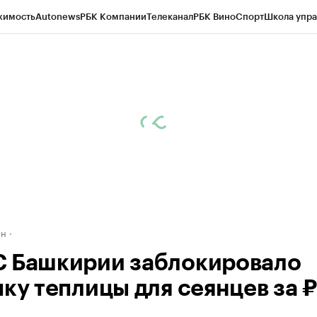
жимость
Autonews
РБК Компании
Телеканал
РБК Вино
Спорт
Школа упра
д
Стиль
Крипто
РБК Бизнес-среда
Дискуссионный клуб
Исследования
К
рагентов
Политика
Экономика
Бизнес
Технологии и медиа
Финансы
Рын
ан
 Башкирии заблокировало
пку теплицы для сеянцев за 