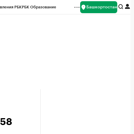
Башкортостан
вления РБК
РБК Образование
редитные рейтинги
Франшизы
Газета
ок наличной валюты
₽58