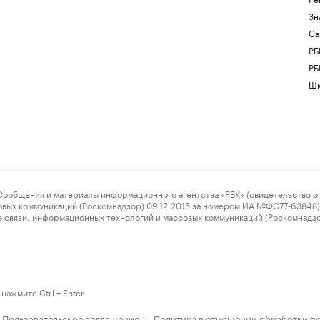
Зн
Са
РБ
РБ
Шк
ения и материалы информационного агентства «РБК» (свидетельство о 
овых коммуникаций (Роскомнадзор) 09.12.2015 за номером ИА №ФС77-63848) 
 связи, информационных технологий и массовых коммуникаций (Роскомнадз
нажмите Ctrl + Enter
Пользовательское соглашение
Политика в отношении обработки п
·