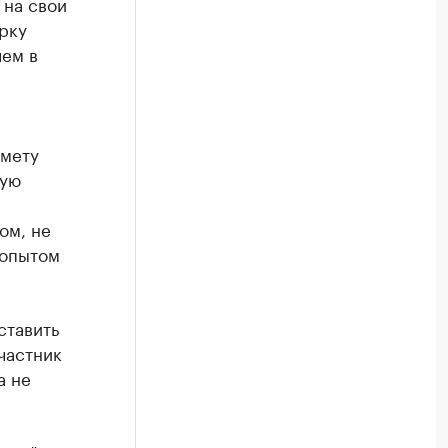
 на свои
рку
лем в
дмету
кую
ом, не
 опытом
ставить
участник
а не