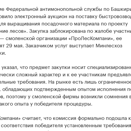
ие Федеральной антимонопольной службы по Башкир
овило электронный аукцион на поставку быстровозв
для выращивания посадочного материала по проекту
ие лесов». Закупка заблокирована по жалобе участн
 — смоленской организации «ПроЛесКомпани», ее
т 29 мая. Заказчиком услуг выступает Минлесхоз
ки.
 указал, что предмет закупки носит специализирован
ически сложный характер и к ее участникам предъяв
ельные требования. На рынке есть лишь ограниченно
, обладающих подтвержденным опытом исполнения п
ов, поэтому у смоленской фирмы возникли сомнения 
акого опыта у победителя процедуры.
омпани» считает, что комиссия формально подошла к
 соответствия победителя установленным требования