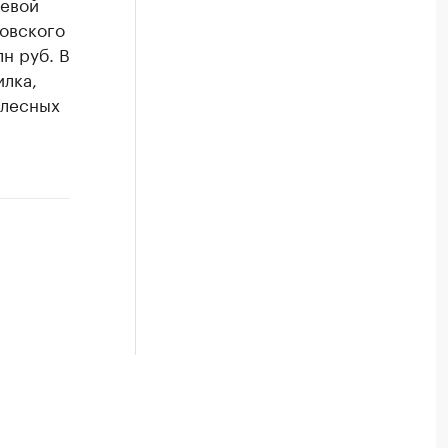
невой
овского
н руб. В
лка,
 лесных