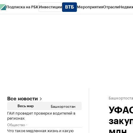
Подписка на РБК
Инвестиции
Мероприятия
Отрасли
Недви
РБК Курсы
РБК Life
Тренды
Визионеры
Национальные проекты
Горо
Спецпроекты СПб
Конференции СПб
Спецпроекты
Проверка конт
Башкортост
Все новости
Башкортостан
Весь мир
УФАС
ГАИ проведет проверки водителей в
регионах
заку
Общество
Что такое медленная жизнь и какую
млн