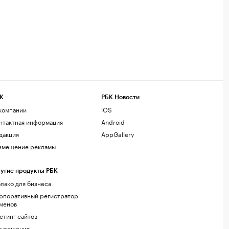
К
РБК Новости
компании
iOS
нтактная информация
Android
дакция
AppGallery
змещение рекламы
угие продукты РБК
лако для бизнеса
рпоративный регистратор
менов
стинг сайтов
г.решения