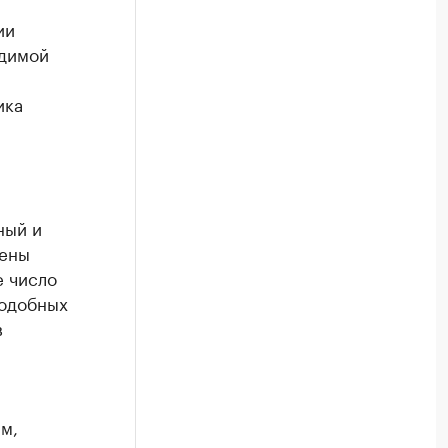
ии
одимой
ика
ный и
лены
е число
одобных
в
м,