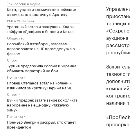
Технологии и медиа
Управлен
Киты, тундра и космические пейзажи:
зачем ехать в восточную Арктику
приостан
РБК и УК Первая
теплицы 
Ураганный ветер и эвакуация. Кадры
«Сохранен
тайфуна «Долфин» в Японии и Китае
аукциона
Общество
Российский пятиборец завоевал
рассмотря
первое золото на ЧЕ после допуска с
республи
флагом
Спорт
Заявитель
Турция предложила России и Украине
объявить мораторий на бои
технолог
Политика
дополнит
Пловец Степанов встал на колени и
компаний
извинился за критику Парижа на ЧЕ
Спорт
контракт
Вучич предрек затягивание конфликта
наличии т
на Украине на еще одну «тяжелую
зиму»
«ПроЛесК
Политика
Премьер Венгрии раскрыл, кто станет
проверке
президентом