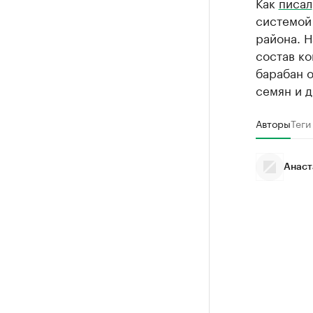
Как
писал
системой
района. Н
состав ко
барабан 
семян и д
Авторы
Теги
Анаст