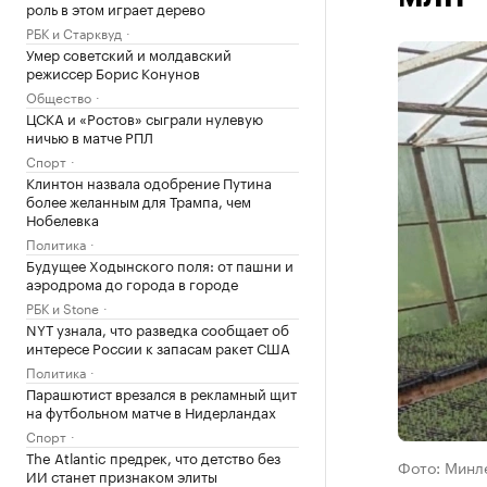
роль в этом играет дерево
РБК и Старквуд
Умер советский и молдавский
режиссер Борис Конунов
Общество
ЦСКА и «Ростов» сыграли нулевую
ничью в матче РПЛ
Спорт
Клинтон назвала одобрение Путина
более желанным для Трампа, чем
Нобелевка
Политика
Будущее Ходынского поля: от пашни и
аэродрома до города в городе
РБК и Stone
NYT узнала, что разведка сообщает об
интересе России к запасам ракет США
Политика
Парашютист врезался в рекламный щит
на футбольном матче в Нидерландах
Спорт
The Atlantic предрек, что детство без
Фото: Минл
ИИ станет признаком элиты