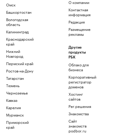
О компании
Омск
Контактная
Башкортостан
информация
Вологодская
Редакция
область
Размещение
Калининград
рекламы
Краснодарский
край
Другие
Нижний
продукты
Новгород
РБК
Пермский край
Облако для
бизнеса
Ростов-на-Дону
Корпоративный
Татарстан
регистратор
Тюмень
доменов
Черноземье
Хостинг
сайтов
Кавказ
Рег.решения
Карелия
Знакомства
Мурманск
Сайт
Приморский
знакомств
край
podbor.ru