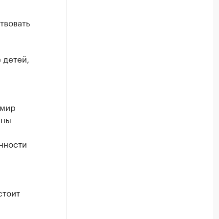
твовать
 детей,
тмир
ены
нности
стоит