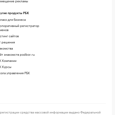
змещение рекламы
угие продукты РБК
лако для бизнеса
рпоративный регистратор
менов
стинг сайтов
г.решения
акомства
йт знакомств podbor.ru
К Компании
К Курсы
ола управления РБК
регистрации средства массовой информации выдано Федеральной