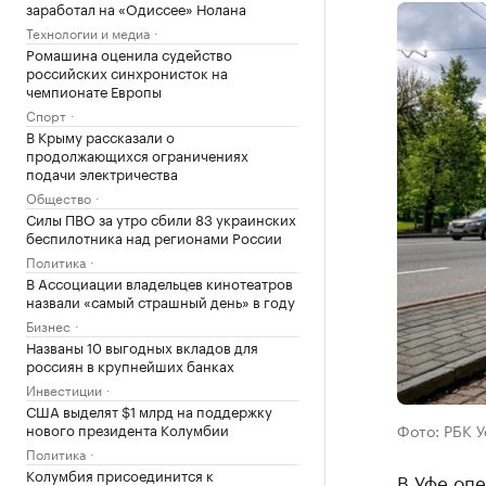
заработал на «Одиссее» Нолана
Технологии и медиа
Ромашина оценила судейство
российских синхронисток на
чемпионате Европы
Спорт
В Крыму рассказали о
продолжающихся ограничениях
подачи электричества
Общество
Силы ПВО за утро сбили 83 украинских
беспилотника над регионами России
Политика
В Ассоциации владельцев кинотеатров
назвали «самый страшный день» в году
Бизнес
Названы 10 выгодных вкладов для
россиян в крупнейших банках
Инвестиции
США выделят $1 млрд на поддержку
нового президента Колумбии
Фото: РБК 
Политика
Колумбия присоединится к
В Уфе оп