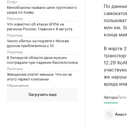
Спорт
По данны
Минобороны назвало цели группового
удара по Киеву
самокатов
Политика
пользова
Что известно об атаках БПЛА на
млн км. З
регионы России. Главное к 8 августа
конца мая
Политика
Число сбитых на подлете к Москве
дронов приблизилось к 10
В марте 
Политика
транспор
В Липецкой области двое мужчин
12.29 Ко
пострадали при падении беспилотника
участвующ
Политика
Женщинам платят меньше. Что из-за
же наруш
этого теряют компании
вреда или
Образование
Загрузить еще
Авторы
Теги
Анаст