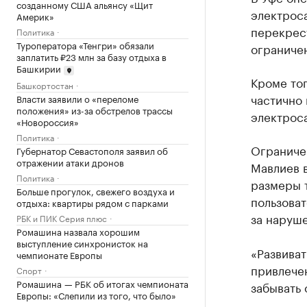
созданному США альянсу «Щит
электрос
Америк»
перекрес
Политика
Туроператора «Тенгри» обязали
ограничен
заплатить ₽23 млн за базу отдыха в
Башкирии
Кроме тог
Башкортостан
частично 
Власти заявили о «переломе
положения» из-за обстрелов трассы
электрос
«Новороссия»
Политика
Ограниче
Губернатор Севастополя заявил об
отражении атаки дронов
Мавлиев в
Политика
размеры 
Больше прогулок, свежего воздуха и
пользоват
отдыха: квартиры рядом с парками
за наруш
РБК и ПИК Серия плюс
Ромашина назвала хорошим
выступление синхронисток на
«Развиват
чемпионате Европы
привлечен
Спорт
Ромашина — РБК об итогах чемпионата
забывать 
Европы: «Слепили из того, что было»