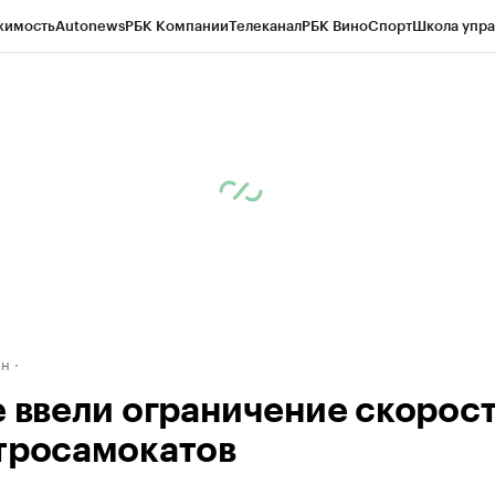
жимость
Autonews
РБК Компании
Телеканал
РБК Вино
Спорт
Школа упра
д
Стиль
Крипто
РБК Бизнес-среда
Дискуссионный клуб
Исследования
К
рагентов
Политика
Экономика
Бизнес
Технологии и медиа
Финансы
Рын
ан
е ввели ограничение скорос
тросамокатов