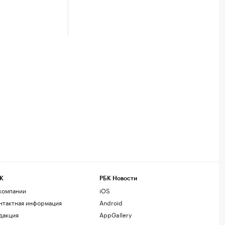
К
РБК Новости
компании
iOS
нтактная информация
Android
дакция
AppGallery