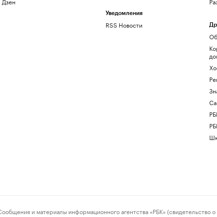
Дзен
Ра
Уведомления
RSS Новости
Др
Об
Ко
до
Хо
Ре
Зн
Са
РБ
РБ
Шк
ения и материалы информационного агентства «РБК» (свидетельство о 