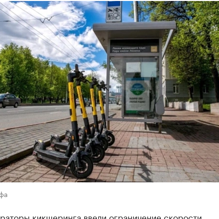
Уфа
ераторы кикшеринга ввели ограничение скорости