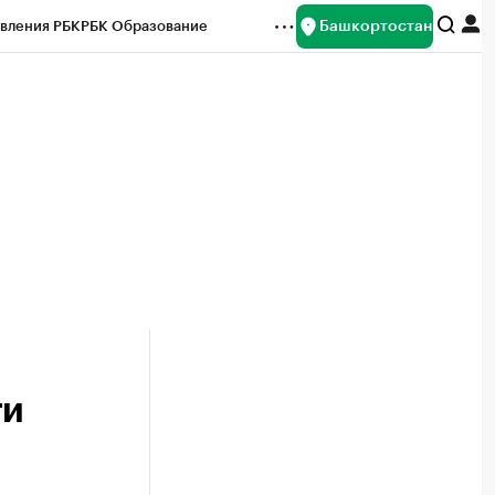
Башкортостан
вления РБК
РБК Образование
редитные рейтинги
Франшизы
Газета
ок наличной валюты
ти