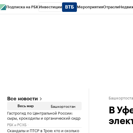
Подписка на РБК
Инвестиции
Мероприятия
Отрасли
Недви
РБК Курсы
РБК Life
Тренды
Визионеры
Национальные проекты
Горо
Спецпроекты СПб
Конференции СПб
Спецпроекты
Проверка конт
Башкортост
Все новости
Башкортостан
Весь мир
В Уф
Гастрогид по Центральной России:
сыры, крокодилы и органический сидр
элек
РБК и РСХБ
Скандалы и ПТСР в Трое: кто и сколько