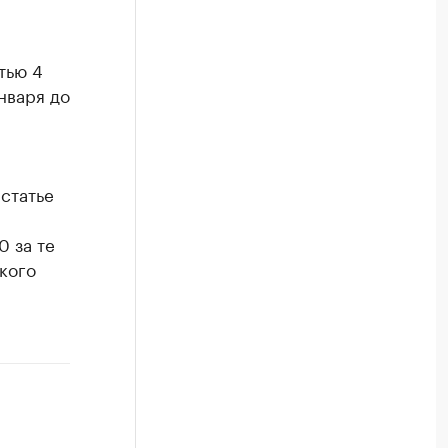
тью 4
нваря до
статье
0 за те
кого