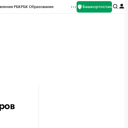
Башкортостан
вления РБК
РБК Образование
редитные рейтинги
Франшизы
Газета
ок наличной валюты
ров