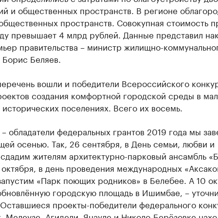
ий и общественных пространств. В регионе облагоро
 общественных пространств. Совокупная стоимость п
оду превышает 4 млрд рублей. Данные представил на
мьер правительства – министр жилищно-коммунально
 Борис Беляев.
перечень вошли и победители Всероссийского конку
роектов создания комфортной городской среды в ма
 исторических поселениях. Всего их восемь.
 – обладатели федеральных грантов 2019 года мы за
ей осенью. Так, 26 сентября, в День семьи, любви и
 сдадим жителям архитектурно-парковый ансамбль «
 октября, в день проведения международных «Аксако
запустим «Парк поющих родников» в Белебее. А 10 о
обновлённую городскую площадь в Ишимбае, – уточн
– Оставшиеся проекты-победители федерального конк
 Мелеузе, Агидели, Янауле и Николо-Берёзовке нахо