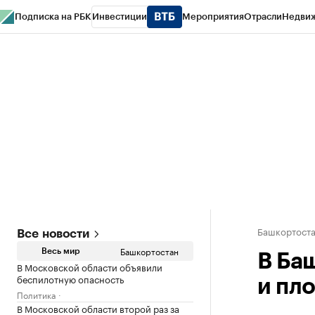
Подписка на РБК
Инвестиции
Мероприятия
Отрасли
Недви
РБК Курсы
РБК Life
Тренды
Визионеры
Национальные проекты
Горо
Спецпроекты СПб
Конференции СПб
Спецпроекты
Проверка конт
Башкортост
Все новости
Башкортостан
Весь мир
В Ба
В Московской области объявили
беспилотную опасность
и пл
Политика
В Московской области второй раз за