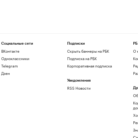
Социальные сети
Подписки
РБ
ВКонтакте
Скрыть баннеры на РБК
О 
Одноклассники
Подписка на РБК
Ко
Telegram
Корпоративная подписка
Ре
Дзен
Ра
Уведомления
RSS Новости
Др
Об
Ко
до
Хо
Ре
Зн
Са