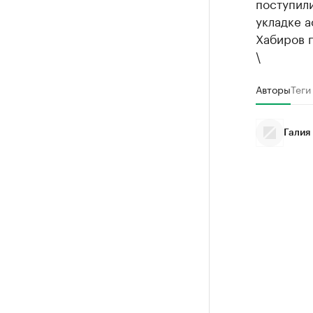
поступили
укладке а
Хабиров п
\
Авторы
Теги
Галия