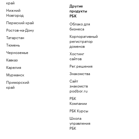
край
Другие
Нижний
продукты
Новгород
РБК
Пермский край
Облако для
бизнеса
Ростов-на-Дону
Корпоративный
Татарстан
регистратор
Тюмень
доменов
Черноземье
Хостинг
сайтов
Кавказ
Рег.решения
Карелия
Знакомства
Мурманск
Сайт
Приморский
знакомств
край
podbor.ru
РБК
Компании
РБК Курсы
Школа
управления
РБК