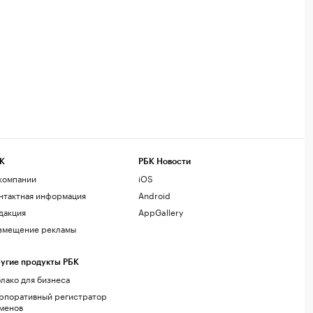
К
РБК Новости
компании
iOS
нтактная информация
Android
дакция
AppGallery
змещение рекламы
угие продукты РБК
лако для бизнеса
рпоративный регистратор
менов