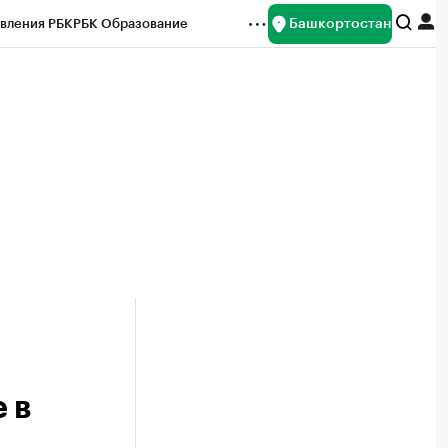
Башкортостан
вления РБК
РБК Образование
редитные рейтинги
Франшизы
Газета
ок наличной валюты
 в