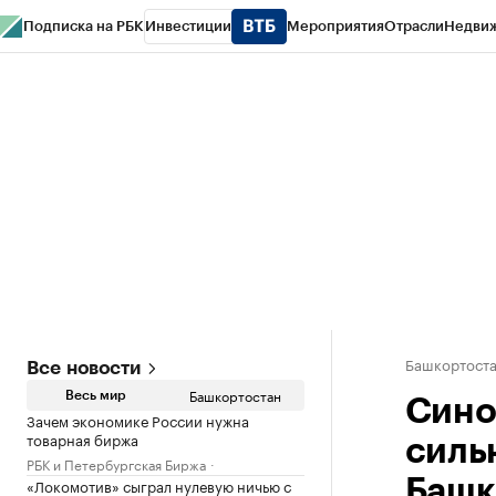
Подписка на РБК
Инвестиции
Мероприятия
Отрасли
Недви
РБК Курсы
РБК Life
Тренды
Визионеры
Национальные проекты
Горо
Спецпроекты СПб
Конференции СПб
Спецпроекты
Проверка конт
Башкортост
Все новости
Башкортостан
Весь мир
Сино
Зачем экономике России нужна
товарная биржа
силь
РБК и Петербургская Биржа
«Локомотив» сыграл нулевую ничью с
Башк