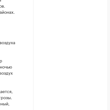
ов.
айонах.
воздуха
р
 ночью
воздух
ается,
грозы.
нный,