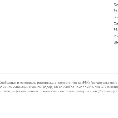
Хо
Ре
Зн
Са
РБ
РБ
Шк
ения и материалы информационного агентства «РБК» (свидетельство о 
овых коммуникаций (Роскомнадзор) 09.12.2015 за номером ИА №ФС77-63848) 
 связи, информационных технологий и массовых коммуникаций (Роскомнадз