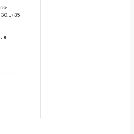
ся:
 +30…+35
: в