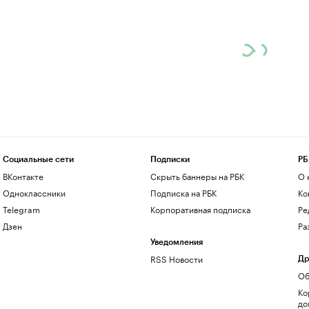
Социальные сети
Подписки
РБ
ВКонтакте
Скрыть баннеры на РБК
О 
Одноклассники
Подписка на РБК
Ко
Telegram
Корпоративная подписка
Ре
Дзен
Ра
Уведомления
RSS Новости
Др
Об
Ко
до