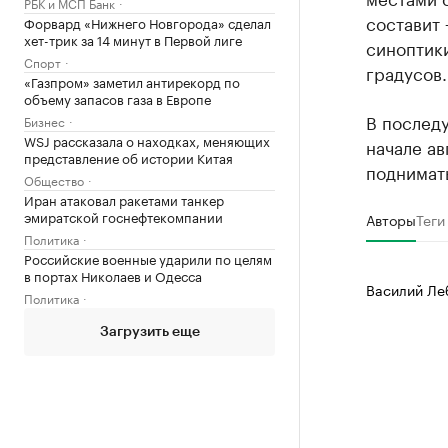
РБК и МСП Банк
составит 
Форвард «Нижнего Новгорода» сделал
хет-трик за 14 минут в Первой лиге
синоптик
Спорт
градусов.
«Газпром» заметил антирекорд по
объему запасов газа в Европе
В послед
Бизнес
WSJ рассказала о находках, меняющих
начале ав
представление об истории Китая
поднимать
Общество
Иран атаковал ракетами танкер
эмиратской госнефтекомпании
Авторы
Теги
Политика
Российские военные ударили по целям
в портах Николаев и Одесса
Василий Ле
Политика
Загрузить еще