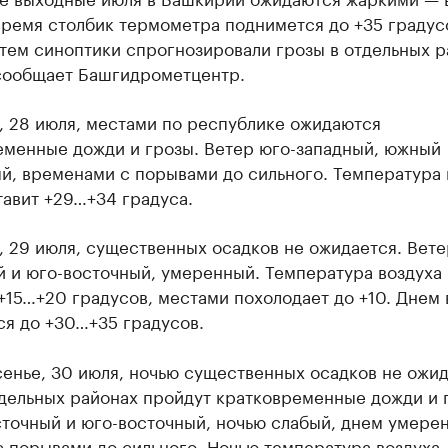
время столбик термометра поднимется до +35 градус
тем синоптики спрогнозировали грозы в отдельных р
сообщает Башгидрометцентр.
, 28 июля, местами по республике ожидаются
еменные дожди и грозы. Ветер юго-западный, южный
й, временами с порывами до сильного. Температура 
авит +29…+34 градуса.
, 29 июля, существенных осадков не ожидается. Вете
й и юго-восточный, умеренный. Температура воздуха
+15…+20 градусов, местами похолодает до +10. Днем 
ся до +30…+35 градусов.
енье, 30 июля, ночью существенных осадков не ожид
тдельных районах пройдут кратковременные дожди и 
сточный и юго-восточный, ночью слабый, днем умере
 порывами до сильного. Ночью температура воздуха