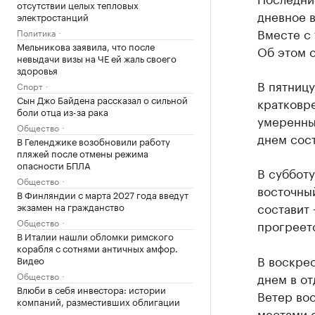
отсутствии целых тепловых
дневное 
электростанций
Вместе с 
Политика
Мельникова заявила, что после
Об этом 
невыдачи визы на ЧЕ ей жаль своего
здоровья
В пятницу
Спорт
Сын Джо Байдена рассказал о сильной
кратковр
боли отца из-за рака
умеренны
Общество
днем сост
В Геленджике возобновили работу
пляжей после отмены режима
опасности БПЛА
В субботу
Общество
восточны
В Финляндии с марта 2027 года введут
составит 
экзамен на гражданство
Общество
прогреет
В Италии нашли обломки римского
корабля с сотнями античных амфор.
В воскрес
Видео
Общество
днем в о
Влюби в себя инвестора: истории
Ветер во
компаний, разместивших облигации
местами с