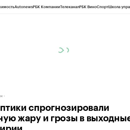
жимость
Autonews
РБК Компании
Телеканал
РБК Вино
Спорт
Школа упра
д
Стиль
Крипто
РБК Бизнес-среда
Дискуссионный клуб
Исследования
К
рагентов
Политика
Экономика
Бизнес
Технологии и медиа
Финансы
Рын
ан
птики спрогнозировали
ную жару и грозы в выходные
ирии