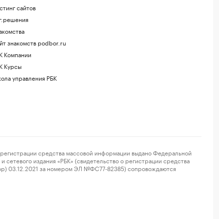
стинг сайтов
г.решения
акомства
йт знакомств podbor.ru
К Компании
К Курсы
ола управления РБК
регистрации средства массовой информации выдано Федеральной
и сетевого издания «РБК» (свидетельство о регистрации средства
ор) 03.12.2021 за номером ЭЛ №ФС77-82385) сопровождаются