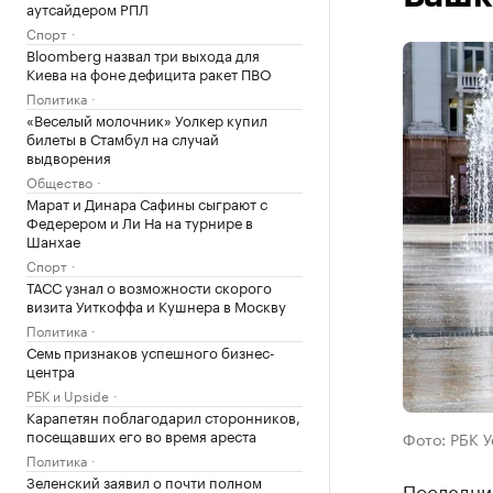
аутсайдером РПЛ
Спорт
Bloomberg назвал три выхода для
Киева на фоне дефицита ракет ПВО
Политика
«Веселый молочник» Уолкер купил
билеты в Стамбул на случай
выдворения
Общество
Марат и Динара Сафины сыграют с
Федерером и Ли На на турнире в
Шанхае
Спорт
ТАСС узнал о возможности скорого
визита Уиткоффа и Кушнера в Москву
Политика
Семь признаков успешного бизнес-
центра
РБК и Upside
Карапетян поблагодарил сторонников,
посещавших его во время ареста
Фото: РБК 
Политика
Зеленский заявил о почти полном
Последни