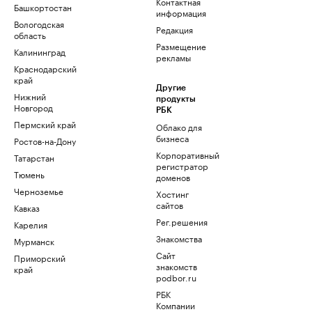
Контактная
Башкортостан
информация
Вологодская
Редакция
область
Размещение
Калининград
рекламы
Краснодарский
край
Другие
Нижний
продукты
Новгород
РБК
Пермский край
Облако для
бизнеса
Ростов-на-Дону
Корпоративный
Татарстан
регистратор
Тюмень
доменов
Черноземье
Хостинг
сайтов
Кавказ
Рег.решения
Карелия
Знакомства
Мурманск
Сайт
Приморский
знакомств
край
podbor.ru
РБК
Компании