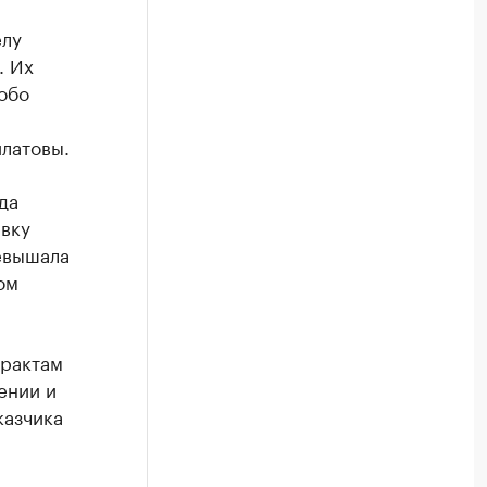
елу
. Их
обо
латовы.
да
авку
евышала
ом
трактам
ении и
казчика