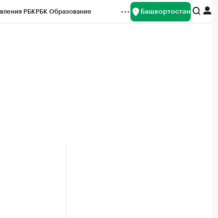
Башкортостан
вления РБК
РБК Образование
редитные рейтинги
Франшизы
Газета
ок наличной валюты