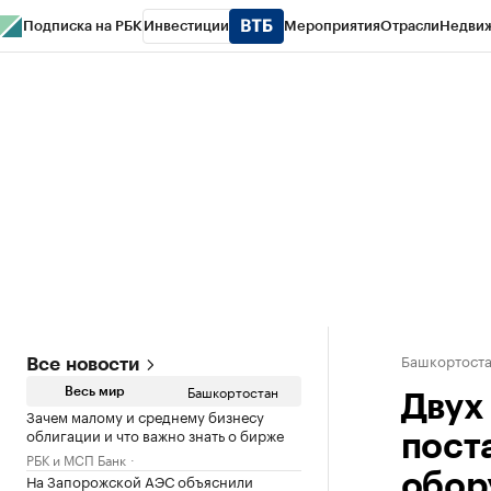
Подписка на РБК
Инвестиции
Мероприятия
Отрасли
Недви
РБК Курсы
РБК Life
Тренды
Визионеры
Национальные проекты
Горо
Спецпроекты СПб
Конференции СПб
Спецпроекты
Проверка конт
Башкортост
Все новости
Башкортостан
Весь мир
Двух 
Зачем малому и среднему бизнесу
облигации и что важно знать о бирже
пост
РБК и МСП Банк
На Запорожской АЭС объяснили
обор