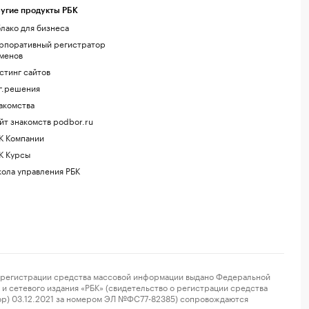
угие продукты РБК
лако для бизнеса
рпоративный регистратор
менов
стинг сайтов
г.решения
акомства
йт знакомств podbor.ru
К Компании
К Курсы
ола управления РБК
регистрации средства массовой информации выдано Федеральной
и сетевого издания «РБК» (свидетельство о регистрации средства
ор) 03.12.2021 за номером ЭЛ №ФС77-82385) сопровождаются