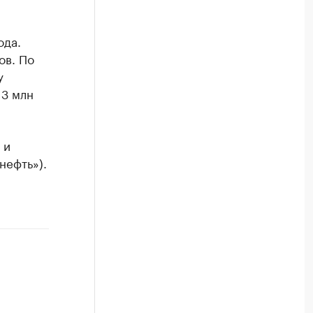
ода.
ов. По
у
13 млн
 и
нефть»).