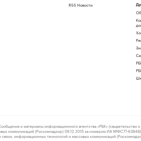
RSS Новости
Др
Об
Ко
до
Хо
Ре
Зн
Са
РБ
РБ
Шк
ения и материалы информационного агентства «РБК» (свидетельство о 
овых коммуникаций (Роскомнадзор) 09.12.2015 за номером ИА №ФС77-63848) 
 связи, информационных технологий и массовых коммуникаций (Роскомнадз