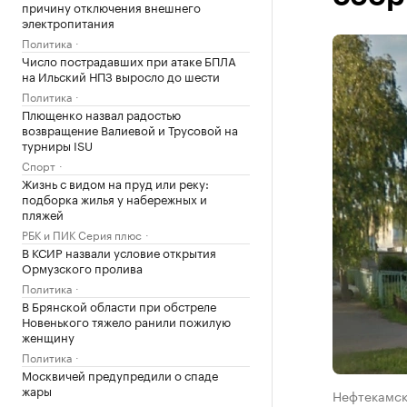
причину отключения внешнего
электропитания
Политика
Число пострадавших при атаке БПЛА
на Ильский НПЗ выросло до шести
Политика
Плющенко назвал радостью
возвращение Валиевой и Трусовой на
турниры ISU
Спорт
Жизнь с видом на пруд или реку:
подборка жилья у набережных и
пляжей
РБК и ПИК Серия плюс
В КСИР назвали условие открытия
Ормузского пролива
Политика
В Брянской области при обстреле
Новенького тяжело ранили пожилую
женщину
Политика
Москвичей предупредили о спаде
жары
Нефтекамск