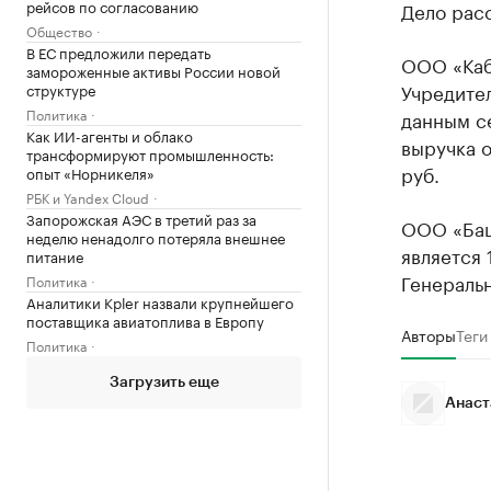
рейсов по согласованию
Дело рас
Общество
В ЕС предложили передать
ООО «Каб
замороженные активы России новой
Учредите
структуре
Политика
данным с
Как ИИ-агенты и облако
выручка о
трансформируют промышленность:
руб.
опыт «Норникеля»
РБК и Yandex Cloud
Запорожская АЭС в третий раз за
ООО «Баш
неделю ненадолго потеряла внешнее
является 
питание
Генераль
Политика
Аналитики Kpler назвали крупнейшего
поставщика авиатоплива в Европу
Авторы
Теги
Политика
Загрузить еще
Анаст