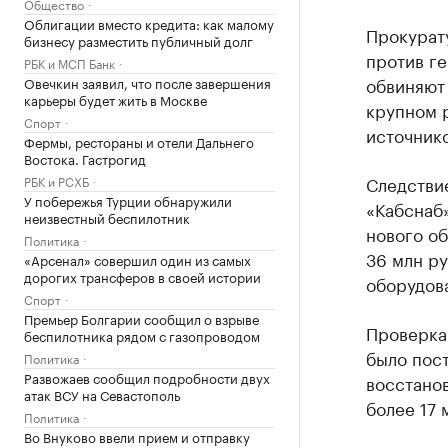
Общество
Облигации вместо кредита: как малому
Прокурат
бизнесу разместить публичный долг
против ге
РБК и МСП Банк
обвиняют
Овечкин заявил, что после завершения
карьеры будет жить в Москве
крупном 
Спорт
источнико
Фермы, рестораны и отели Дальнего
Востока. Гастрогид
Следствие
РБК и РСХБ
У побережья Турции обнаружили
«Кабснаб»
неизвестный беспилотник
нового об
Политика
36 млн ру
«Арсенал» совершил один из самых
дорогих трансферов в своей истории
оборудов
Спорт
Премьер Болгарии сообщил о взрыве
Проверка
беспилотника рядом с газопроводом
было пост
Политика
Развожаев сообщил подробности двух
восстанов
атак ВСУ на Севастополь
более 17 
Политика
Во Внуково ввели прием и отправку