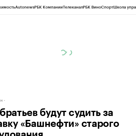
жимость
Autonews
РБК Компании
Телеканал
РБК Вино
Спорт
Школа упра
д
Стиль
Крипто
РБК Бизнес-среда
Дискуссионный клуб
Исследования
К
рагентов
Политика
Экономика
Бизнес
Технологии и медиа
Финансы
Рын
ан
братьев будут судить за
авку «Башнефти» старого
удования