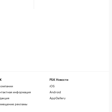
К
РБК Новости
компании
iOS
нтактная информация
Android
дакция
AppGallery
змещение рекламы