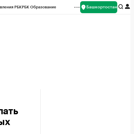
Башкортостан
вления РБК
РБК Образование
редитные рейтинги
Франшизы
Газета
ок наличной валюты
пать
ых