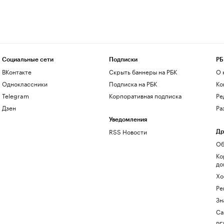
Социальные сети
Подписки
РБ
ВКонтакте
Скрыть баннеры на РБК
О 
Одноклассники
Подписка на РБК
Ко
Telegram
Корпоративная подписка
Ре
Дзен
Ра
Уведомления
RSS Новости
Др
Об
Ко
до
Хо
Ре
Зн
Са
РБ