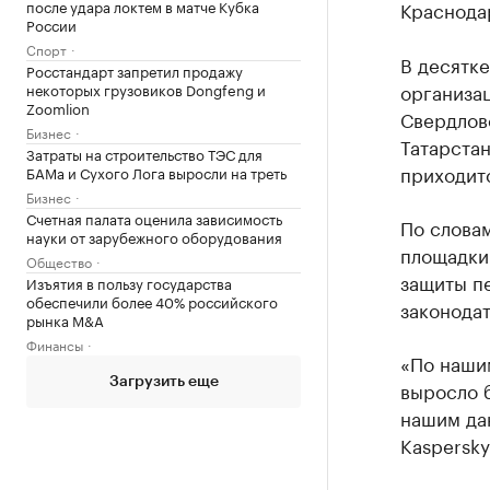
после удара локтем в матче Кубка
Краснодар
России
Спорт
В десятке
Росстандарт запретил продажу
организац
некоторых грузовиков Dongfeng и
Zoomlion
Свердловс
Бизнес
Татарстан
Затраты на строительство ТЭС для
приходитс
БАМа и Сухого Лога выросли на треть
Бизнес
Счетная палата оценила зависимость
По слова
науки от зарубежного оборудования
площадки
Общество
защиты п
Изъятия в пользу государства
обеспечили более 40% российского
законодат
рынка M&A
Финансы
«По наши
Загрузить еще
выросло б
нашим да
Kaspersky