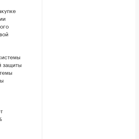
акупке
ии
ого
вой
системы
й защиты
стемы
ты
т
%