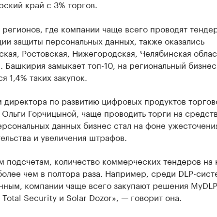
ский край с 3% торгов.
 регионов, где компании чаще всего проводят тенде
ии защиты персональных данных, также оказались
кая, Ростовская, Нижегородская, Челябинская облас
. Башкирия замыкает топ-10, на региональный бизнес
я 1,4% таких закупок.
м директора по развитию цифровых продуктов торгов
 Ольги Горчицыной, чаще проводить торги на средст
ерсональных данных бизнес стал на фоне ужесточени
ельства и увеличения штрафов.
м подсчетам, количество коммерческих тендеров на 
олее чем в полтора раза. Например, среди DLP-сист
нным, компании чаще всего закупают решения MyDLP
 Total Security и Solar Dozor», — говорит она.