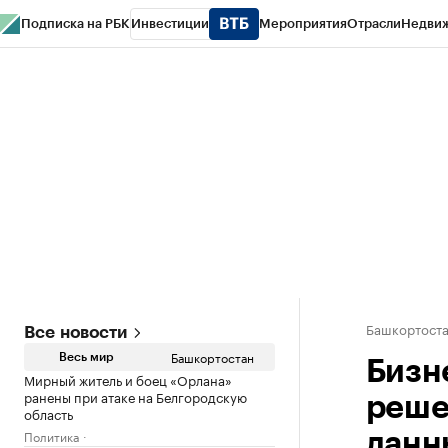
Подписка на РБК
Инвестиции
Мероприятия
Отрасли
Недви
РБК Курсы
РБК Life
Тренды
Визионеры
Национальные проекты
Горо
Спецпроекты СПб
Конференции СПб
Спецпроекты
Проверка конт
Башкортост
Все новости
Башкортостан
Весь мир
Бизн
Мирный житель и боец «Орлана»
ранены при атаке на Белгородскую
реше
область
Политика
данн