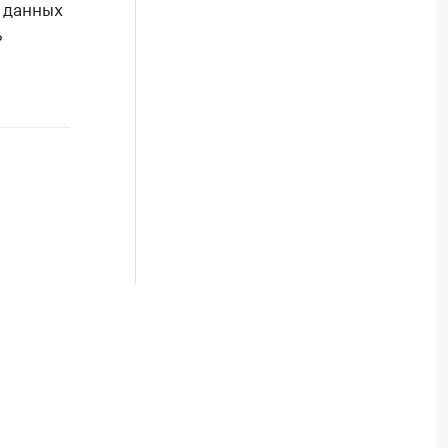
 данных
ь