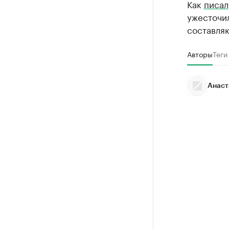
Как
писал
ужесточи
составляю
Авторы
Теги
Анаст