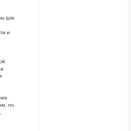
ры для
ти и
ой
ва
я
них
ем, по
,