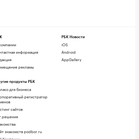
К
РБК Новости
компании
iOS
нтактная информация
Android
дакция
AppGallery
змещение рекламы
угие продукты РБК
лако для бизнеса
рпоративный регистратор
менов
стинг сайтов
г.решения
акомства
йт знакомств podbor.ru
К Компании