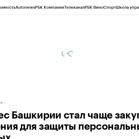
жимость
Autonews
РБК Компании
Телеканал
РБК Вино
Спорт
Школа упра
д
Стиль
Крипто
РБК Бизнес-среда
Дискуссионный клуб
Исследования
К
рагентов
Политика
Экономика
Бизнес
Технологии и медиа
Финансы
Рын
ан
ес Башкирии стал чаще заку
ния для защиты персональн
ых