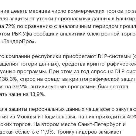
ние девять месяцев число коммерческих торгов по з
для защиты от утечки персональных данных в Башкир
на 72% по сравнению с аналогичным периодом прошл
этом РБК Уфа сообщили аналитики электронной торго
 «ТендерПро».
го компании республики приобретают DLP-системы (
ащения потери данных), средства криптографическо
русные программы. При этом за год спрос на DLP-си
 138,3%, спрос на средства криптографической защи
я на 39,2%, антивирусные программы бизнес стал
ть чаще на 13,9%.
для защиты персональных данных чаще всего закупаю
тия из Москвы и Подмосковья, на них приходится 40
ских торгов. На втором месте Санкт-Петербург и
ская область с 11,9%. Тройку лидеров замыкает