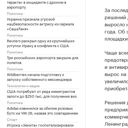
теракта» в инциденте с дроном в
аэропорту
За послед
Политика
решений 
Украина признала угрозой
выросло 
нацбезопасности актрису из сериала
«СашаТаня»
года. Об 
Политика
площадки
Reuters раскрыл одну из крупнейших
уступок Ирану в конфликте с США
Чаще все
Политика
Три российских аэропорта закрыли для
предотвр
полетов
и антиви
Политика
вырос на
Wildberries начала подготовку к
запуску собственного мессенджера
увеличилс
Технологии и медиа
приобрета
США потребуют от ряда иммигрантов
залоги до $250 тыс. для получения виз
Решения 
Политика
Adidas извинился за обилие розовых
предприя
бутс на ЧМ-26, назвав это совпадением
коммерче
Спорт
Ленинград
Игрока «Зенита» госпитализировали