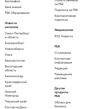
Биографии
на РБК
База знаний
Подписка на РБК
РБК Образование
Корпоративная
подписка
Новости
регионов
Уведомления
Санкт-Петербург
RSS Новости
и область
Екатеринбург
РБК
Новосибирск
О компании
Омск
Контактная
Башкортостан
информация
Вологодская
Редакция
область
Размещение
Калининград
рекламы
Краснодарский
край
Другие
Нижний
продукты
Новгород
РБК
Пермский край
Облако для
бизнеса
Ростов-на-Дону