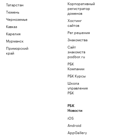
Корпоративный
Татарстан
регистратор
Тюмень
доменов
Черноземье
Хостинг
сайтов
Кавказ
Рег.решения
Карелия
Знакомства
Мурманск
Сайт
Приморский
знакомств
край
podbor.ru
РБК
Компании
РБК Курсы
Школа
управления
РБК
РБК
Новости
iOS
Android
AppGallery