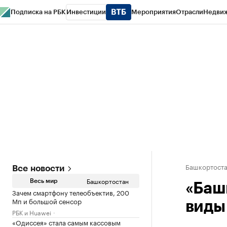
Подписка на РБК
Инвестиции
Мероприятия
Отрасли
Недви
РБК Курсы
РБК Life
Тренды
Визионеры
Национальные проекты
Горо
Спецпроекты СПб
Конференции СПб
Спецпроекты
Проверка конт
Башкортост
Все новости
Башкортостан
Весь мир
«Баш
Зачем смартфону телеобъектив, 200
Мп и большой сенсор
виды
РБК и Huawei
«Одиссея» стала самым кассовым