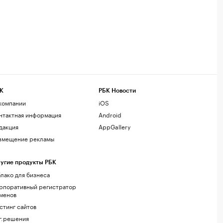
К
РБК Новости
компании
iOS
нтактная информация
Android
дакция
AppGallery
змещение рекламы
угие продукты РБК
лако для бизнеса
рпоративный регистратор
менов
стинг сайтов
г.решения