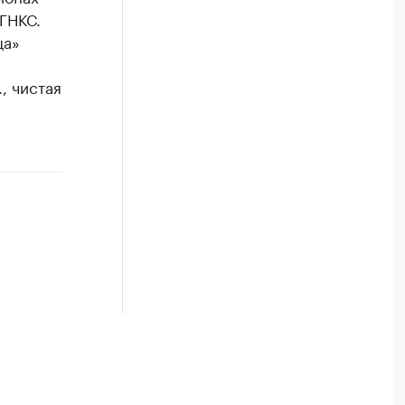
ГНКС.
ца»
, чистая