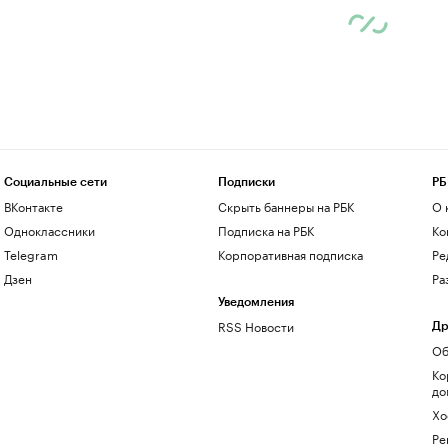
Социальные сети
Подписки
РБ
ВКонтакте
Скрыть баннеры на РБК
О 
Одноклассники
Подписка на РБК
Ко
Telegram
Корпоративная подписка
Ре
Дзен
Ра
Уведомления
RSS Новости
Др
Об
Ко
до
Хо
Ре