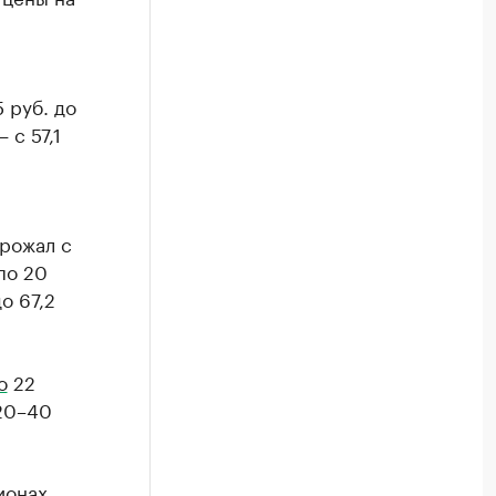
 руб. до
 с 57,1
орожал с
по 20
о 67,2
о
22
 20–40
ионах