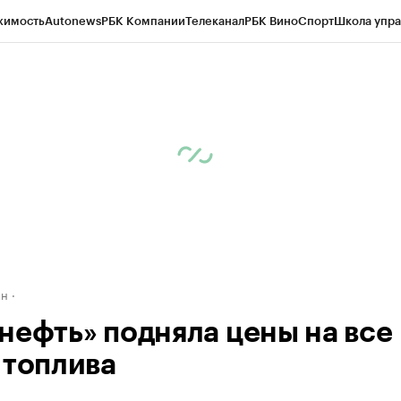
жимость
Autonews
РБК Компании
Телеканал
РБК Вино
Спорт
Школа упра
д
Стиль
Крипто
РБК Бизнес-среда
Дискуссионный клуб
Исследования
К
рагентов
Политика
Экономика
Бизнес
Технологии и медиа
Финансы
Рын
ан
нефть» подняла цены на все
 топлива