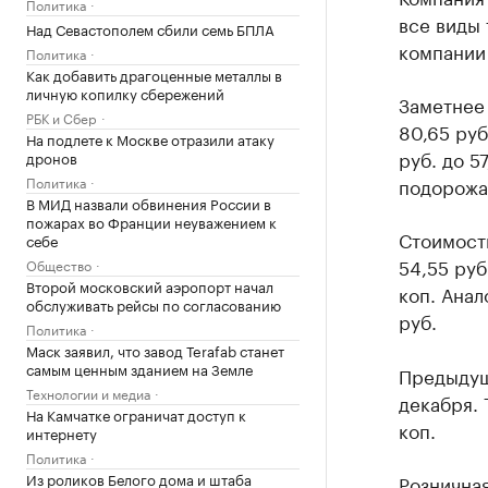
Политика
все виды 
Над Севастополем сбили семь БПЛА
компании 
Политика
Как добавить драгоценные металлы в
личную копилку сбережений
Заметнее 
РБК и Сбер
80,65 руб
На подлете к Москве отразили атаку
руб. до 5
дронов
Политика
подорожал
В МИД назвали обвинения России в
пожарах во Франции неуважением к
Стоимость
себе
54,55 руб
Общество
Второй московский аэропорт начал
коп. Анал
обслуживать рейсы по согласованию
руб.
Политика
Маск заявил, что завод Terafab станет
самым ценным зданием на Земле
Предыдущ
Технологии и медиа
декабря. 
На Камчатке ограничат доступ к
коп.
интернету
Политика
Из роликов Белого дома и штаба
Розничная