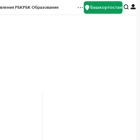
Башкортостан
вления РБК
РБК Образование
редитные рейтинги
Франшизы
Газета
ок наличной валюты