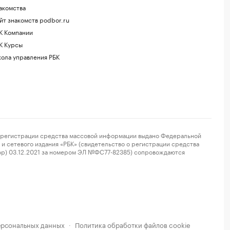
акомства
йт знакомств podbor.ru
К Компании
К Курсы
ола управления РБК
регистрации средства массовой информации выдано Федеральной
и сетевого издания «РБК» (свидетельство о регистрации средства
ор) 03.12.2021 за номером ЭЛ №ФС77-82385) сопровождаются
ерсональных данных
Политика обработки файлов cookie
·