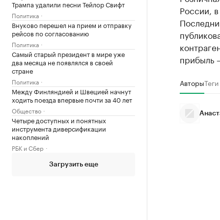
Трампа удалили песни Тейлор Свифт
России, в
Политика
Последни
Внуково перешел на прием и отправку
рейсов по согласованию
публикова
Политика
контраге
Самый старый президент в мире уже
прибыль 
два месяца не появлялся в своей
стране
Политика
Авторы
Теги
Между Финляндией и Швецией начнут
ходить поезда впервые почти за 40 лет
Общество
Анаст
Четыре доступных и понятных
инструмента диверсификации
накоплений
РБК и Сбер
Загрузить еще