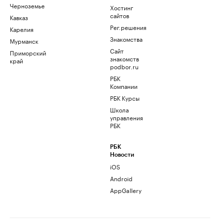
Черноземье
Хостинг
сайтов
Кавказ
Рег.решения
Карелия
Знакомства
Мурманск
Сайт
Приморский
знакомств
край
podbor.ru
РБК
Компании
РБК Курсы
Школа
управления
РБК
РБК
Новости
iOS
Android
AppGallery