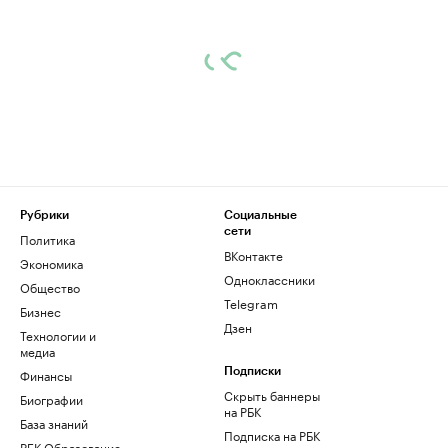
Рубрики
Социальные
сети
Политика
ВКонтакте
Экономика
Одноклассники
Общество
Telegram
Бизнес
Дзен
Технологии и
медиа
Финансы
Подписки
Скрыть баннеры
Биографии
на РБК
База знаний
Подписка на РБК
РБК Образование