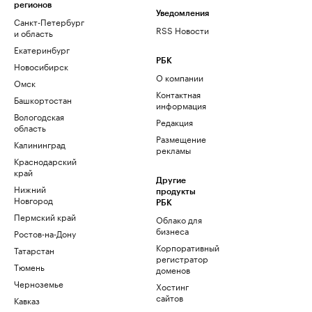
регионов
Уведомления
Санкт-Петербург
RSS Новости
и область
Екатеринбург
РБК
Новосибирск
О компании
Омск
Контактная
Башкортостан
информация
Вологодская
Редакция
область
Размещение
Калининград
рекламы
Краснодарский
край
Другие
Нижний
продукты
Новгород
РБК
Пермский край
Облако для
бизнеса
Ростов-на-Дону
Корпоративный
Татарстан
регистратор
Тюмень
доменов
Черноземье
Хостинг
сайтов
Кавказ