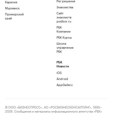
Рег.решения
Карелия
Знакомства
Мурманск
Сайт
Приморский
знакомств
край
podbor.ru
РБК
Компании
РБК Курсы
Школа
управления
РБК
РБК
Новости
iOS
Android
AppGallery
© ООО «БИЗНЕСПРЕСС», АО «РОСБИЗНЕСКОНСАЛТИНГ», 1995–
2026. Сообщения и материалы информационного агентства «РБК»