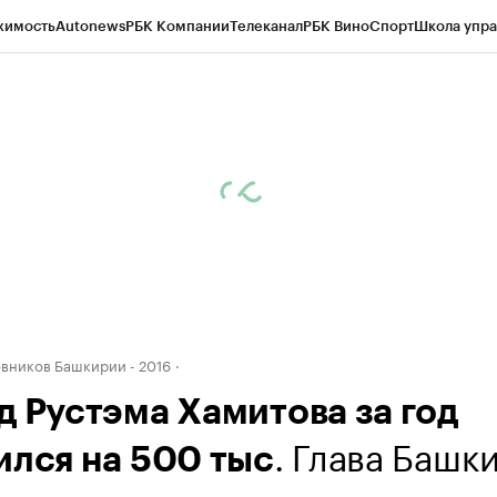
жимость
Autonews
РБК Компании
Телеканал
РБК Вино
Спорт
Школа упра
д
Стиль
Крипто
РБК Бизнес-среда
Дискуссионный клуб
Исследования
К
рагентов
Политика
Экономика
Бизнес
Технологии и медиа
Финансы
Рын
вников Башкирии - 2016
д Рустэма Хамитова за год
. Глава Башк
ился на 500 тыс