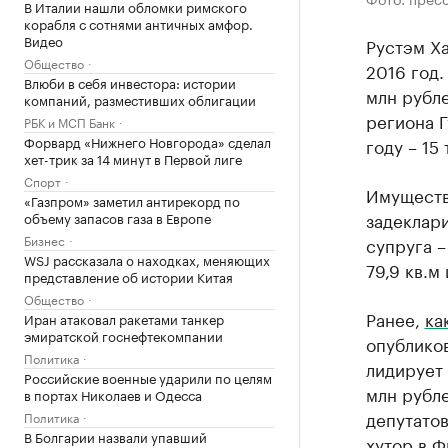
В Италии нашли обломки римского
корабля с сотнями античных амфор.
Видео
Рустэм Ха
Общество
2016 год.
Влюби в себя инвестора: истории
млн рубле
компаний, разместивших облигации
региона Г
РБК и МСП Банк
Форвард «Нижнего Новгорода» сделал
году – 15 
хет-трик за 14 минут в Первой лиге
Спорт
Имуществ
«Газпром» заметил антирекорд по
задеклари
объему запасов газа в Европе
Бизнес
супруга –
WSJ рассказала о находках, меняющих
79,9 кв.м
представление об истории Китая
Общество
Ранее,
ка
Иран атаковал ракетами танкер
эмиратской госнефтекомпании
опублико
Политика
лидирует 
Российские военные ударили по целям
млн рубле
в портах Николаев и Одесса
депутатов
Политика
В Болгарии назвали упавший
хутор в Ф