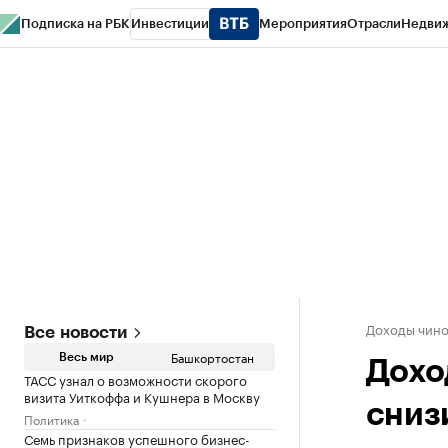
Подписка на РБК
Инвестиции
Мероприятия
Отрасли
Недви
РБК Курсы
РБК Life
Тренды
Визионеры
Национальные проекты
Горо
Спецпроекты СПб
Конференции СПб
Спецпроекты
Проверка конт
Доходы чино
Все новости
Башкортостан
Весь мир
Дохо
ТАСС узнал о возможности скорого
визита Уиткоффа и Кушнера в Москву
сниз
Политика
Семь признаков успешного бизнес-