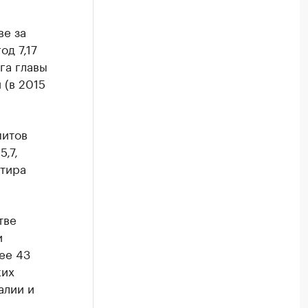
ве за
од 7,17
га главы
 (в 2015
митов
,7,
ртира
тве
и
ее 43
ких
алии и