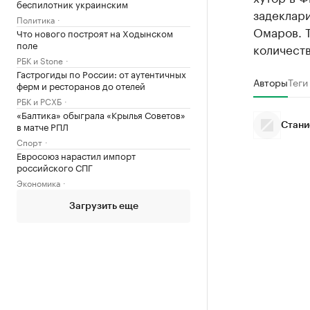
беспилотник украинским
задеклар
Политика
Омаров. Т
Что нового построят на Ходынском
поле
количеств
РБК и Stone
Гастрогиды по России: от аутентичных
Авторы
Теги
ферм и ресторанов до отелей
РБК и РСХБ
«Балтика» обыграла «Крылья Советов»
в матче РПЛ
Стани
Спорт
Евросоюз нарастил импорт
российского СПГ
Экономика
Загрузить еще