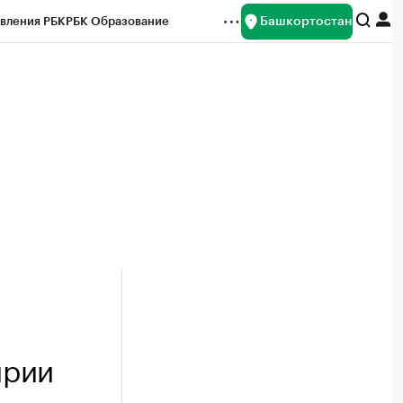
Башкортостан
вления РБК
РБК Образование
редитные рейтинги
Франшизы
Газета
ок наличной валюты
ирии