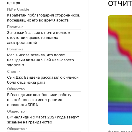
отчи
центра
РБК и Upside
Карапетян поблагодарил сторонников,
посещавших его во время ареста
Политика
Зеленский заявил о почти полном
отсутствии целых тепловых
электростанций
Политика
Мельникова заявила, что после
невыдачи визы на ЧЕ ей жаль своего
здоровья
Спорт
Сын Джо Байдена рассказал о сильной
боли отца из-за рака
Общество
В Геленджике возобновили работу
пляжей после отмены режима
опасности БПЛА
Общество
В Финляндии с марта 2027 года введут
экзамен на гражданство
Общество
Фото: прес