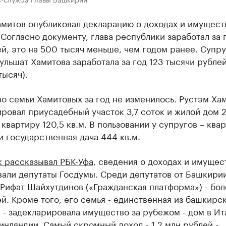
митов опубликовал декларацию о доходах и имущест
 Согласно документу, глава республики заработал за г
й, это на 500 тысяч меньше, чем годом ранее. Супру
ульшат Хамитова заработала за год 123 тысячи рублей
тысяч).
о семьи Хамитовых за год не изменилось. Рустэм Ха
ровал приусадебный участок 3,7 соток и жилой дом 25
 квартиру 120,5 кв.м. В пользовании у супругов – ква
 и государственная дача 444 кв.м.
к рассказывал РБК-Уфа
, сведения о доходах и имущес
вали депутаты Госдумы. Среди депутатов от Башкири
Рифат Шайхутдинов («Гражданская платформа») - бол
й. Кроме того, его семья - единственная из башкирс
 - задекларировала имущество за рубежом - дом в Ит
инляндии. Самый скромный доход - 1,2 млн рублей -