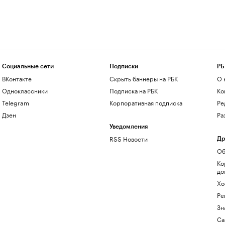
Социальные сети
Подписки
РБ
ВКонтакте
Скрыть баннеры на РБК
О 
Одноклассники
Подписка на РБК
Ко
Telegram
Корпоративная подписка
Ре
Дзен
Ра
Уведомления
RSS Новости
Др
Об
Ко
до
Хо
Ре
Зн
Са