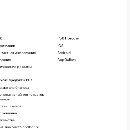
К
РБК Новости
компании
iOS
нтактная информация
Android
дакция
AppGallery
змещение рекламы
угие продукты РБК
лако для бизнеса
рпоративный регистратор
менов
стинг сайтов
г.решения
акомства
йт знакомств podbor.ru