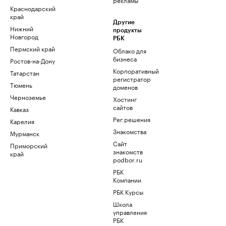
Краснодарский
край
Другие
Нижний
продукты
Новгород
РБК
Пермский край
Облако для
бизнеса
Ростов-на-Дону
Корпоративный
Татарстан
регистратор
Тюмень
доменов
Черноземье
Хостинг
сайтов
Кавказ
Рег.решения
Карелия
Знакомства
Мурманск
Сайт
Приморский
знакомств
край
podbor.ru
РБК
Компании
РБК Курсы
Школа
управления
РБК