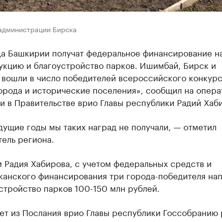
 администрации Бирска
да Башкирии получат федеральное финансирование н
укцию и благоустройство парков. Ишимбай, Бирск и
 вошли в число победителей всероссийского конкур
орода и исторические поселения», сообщил на опер
 в Правительстве врио Главы республики Радий Хаб
ущие годы мы таких наград не получали, — отметил
ель региона.
 Радия Хабирова, с учетом федеральных средств и
канского финансирования три города-победителя нап
стройство парков 100-150 млн рублей.
ет из Послания врио Главы республики Госсобранию 