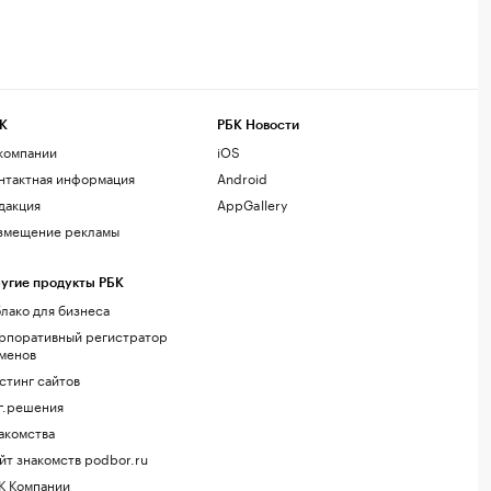
К
РБК Новости
компании
iOS
нтактная информация
Android
дакция
AppGallery
змещение рекламы
угие продукты РБК
лако для бизнеса
рпоративный регистратор
менов
стинг сайтов
г.решения
акомства
йт знакомств podbor.ru
К Компании