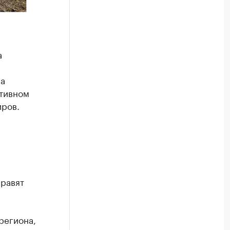
а
са
ативном
иров.
равят
региона,