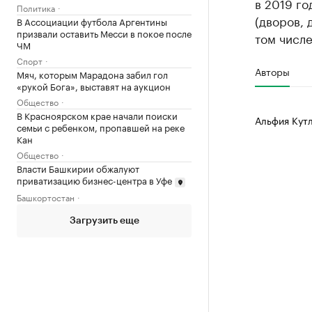
в 2019 г
Политика
(дворов, 
В Ассоциации футбола Аргентины
призвали оставить Месси в покое после
том числ
ЧМ
Спорт
Авторы
Мяч, которым Марадона забил гол
«рукой Бога», выставят на аукцион
Общество
В Красноярском крае начали поиски
Альфия Кут
семьи с ребенком, пропавшей на реке
Кан
Общество
Власти Башкирии обжалуют
приватизацию бизнес-центра в Уфе
Башкортостан
Загрузить еще