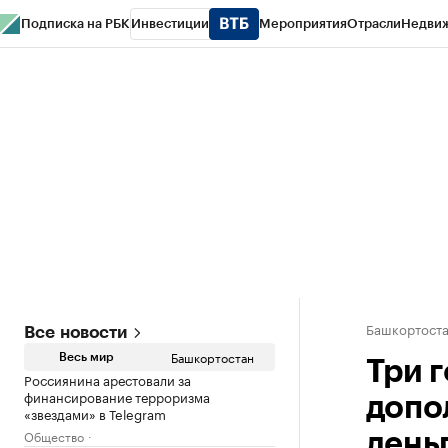
Подписка на РБК
Инвестиции
Мероприятия
Отрасли
Недви
РБК Курсы
РБК Life
Тренды
Визионеры
Национальные проекты
Горо
Спецпроекты СПб
Конференции СПб
Спецпроекты
Проверка конт
Башкортост
Все новости
Башкортостан
Весь мир
Три 
Россиянина арестовали за
финансирование терроризма
допо
«звездами» в Telegram
Общество
день