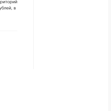
рриторий
ублей, в