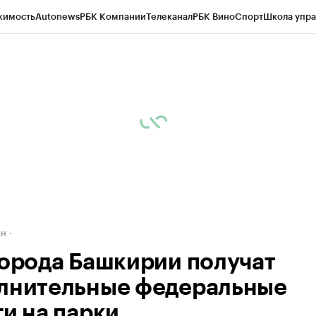
жимость
Autonews
РБК Компании
Телеканал
РБК Вино
Спорт
Школа упра
д
Стиль
Крипто
РБК Бизнес-среда
Дискуссионный клуб
Исследования
К
рагентов
Политика
Экономика
Бизнес
Технологии и медиа
Финансы
Рын
ан
города Башкирии получат
лнительные федеральные
ги на парки