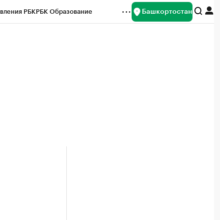
Башкортостан
вления РБК
РБК Образование
редитные рейтинги
Франшизы
Газета
ок наличной валюты