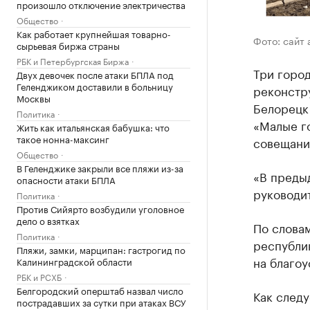
произошло отключение электричества
Общество
Как работает крупнейшая товарно-
Фото: сайт
сырьевая биржа страны
РБК и Петербургская Биржа
Три горо
Двух девочек после атаки БПЛА под
Геленджиком доставили в больницу
реконстр
Москвы
Белорецк
Политика
«Малые г
Жить как итальянская бабушка: что
такое нонна-максинг
совещании
Общество
В Геленджике закрыли все пляжи из-за
«В предыд
опасности атаки БПЛА
руководит
Политика
Против Сийярто возбудили уголовное
дело о взятках
По словам
Политика
республи
Пляжи, замки, марципан: гастрогид по
на благоу
Калининградской области
РБК и РСХБ
Белгородский оперштаб назвал число
Как следу
пострадавших за сутки при атаках ВСУ