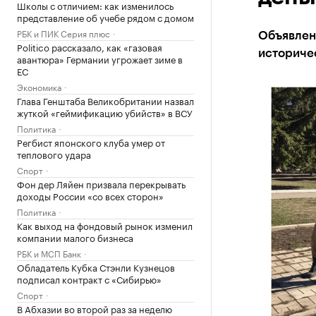
Школы с отличием: как изменилось
представление об учебе рядом с домом
РБК и ПИК Серия плюс
Объявлен
Politico рассказало, как «газовая
историче
авантюра» Германии угрожает зиме в
ЕС
Экономика
Глава Генштаба Великобритании назвал
жуткой «геймификацию убийств» в ВСУ
Политика
Регбист японского клуба умер от
теплового удара
Спорт
Фон дер Ляйен призвала перекрывать
доходы России «со всех сторон»
Политика
Как выход на фондовый рынок изменил
компании малого бизнеса
РБК и МСП Банк
Обладатель Кубка Стэнли Кузнецов
подписал контракт с «Сибирью»
Спорт
В Абхазии во второй раз за неделю