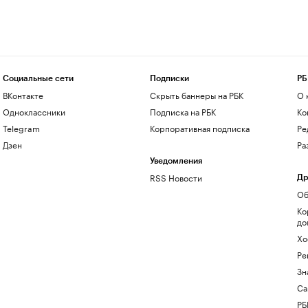
Социальные сети
Подписки
РБ
ВКонтакте
Скрыть баннеры на РБК
О 
Одноклассники
Подписка на РБК
Ко
Telegram
Корпоративная подписка
Ре
Дзен
Ра
Уведомления
RSS Новости
Др
Об
Ко
до
Хо
Ре
Зн
Са
РБ