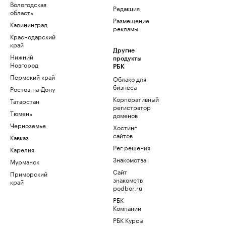
Вологодская
Редакция
область
Размещение
Калининград
рекламы
Краснодарский
край
Другие
Нижний
продукты
Новгород
РБК
Пермский край
Облако для
бизнеса
Ростов-на-Дону
Корпоративный
Татарстан
регистратор
Тюмень
доменов
Черноземье
Хостинг
сайтов
Кавказ
Рег.решения
Карелия
Знакомства
Мурманск
Сайт
Приморский
знакомств
край
podbor.ru
РБК
Компании
РБК Курсы