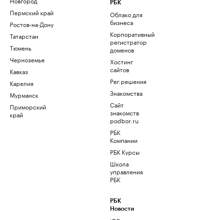
Новгород
РБК
Пермский край
Облако для
бизнеса
Ростов-на-Дону
Корпоративный
Татарстан
регистратор
Тюмень
доменов
Черноземье
Хостинг
сайтов
Кавказ
Рег.решения
Карелия
Знакомства
Мурманск
Сайт
Приморский
знакомств
край
podbor.ru
РБК
Компании
РБК Курсы
Школа
управления
РБК
РБК
Новости