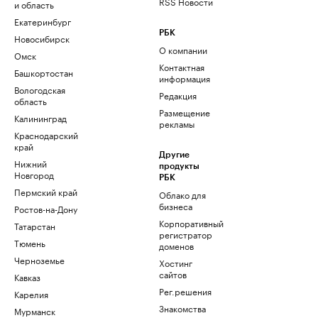
RSS Новости
и область
Екатеринбург
РБК
Новосибирск
О компании
Омск
Контактная
Башкортостан
информация
Вологодская
Редакция
область
Размещение
Калининград
рекламы
Краснодарский
край
Другие
Нижний
продукты
Новгород
РБК
Пермский край
Облако для
бизнеса
Ростов-на-Дону
Корпоративный
Татарстан
регистратор
Тюмень
доменов
Черноземье
Хостинг
сайтов
Кавказ
Рег.решения
Карелия
Знакомства
Мурманск