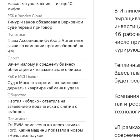
массовые увольнения — и еще 10
мифов
В Иглинс
РБК и Yandex Cloud
выращива
Тимур Иванов обжаловал в Верховном
инвестици
суде первый приговор
46 рабоч
Политика
Глава Ассоциации футбола Аргентины
число пр
заявил о кампании против сборной на
курирующ
ЧМ
Спорт
Тепличный
Зачем малому и среднему бизнесу
облигации и что важно знать о бирже
Здесь пла
РБК и МСП Банк
будет реа
Суд в Москве запретил пенсионерке
держать в квартире каймана и удава
Компания
Общество
Партия «Яблоко» ответила на
так и рос
заявление о подаче иска о снятии с
технолог
выборов
Политика
От BWM-хамелеона до перехватчика
«В рамках
Ford. Какие машины показали в новом
современ
«Человеке-пауке»