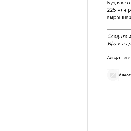
Буздякск
225 млн р
выращиван
Следите 
Уфа и в г
Авторы
Теги
Анаст