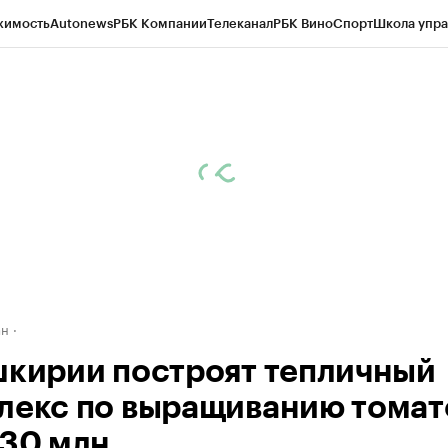
жимость
Autonews
РБК Компании
Телеканал
РБК Вино
Спорт
Школа упра
д
Стиль
Крипто
РБК Бизнес-среда
Дискуссионный клуб
Исследования
К
рагентов
Политика
Экономика
Бизнес
Технологии и медиа
Финансы
Рын
ан
шкирии построят тепличный
лекс по выращиванию томат
430 млн