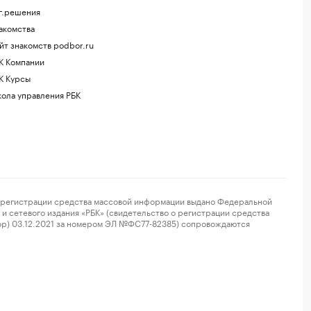
г.решения
акомства
йт знакомств podbor.ru
К Компании
К Курсы
ола управления РБК
регистрации средства массовой информации выдано Федеральной
и сетевого издания «РБК» (свидетельство о регистрации средства
ор) 03.12.2021 за номером ЭЛ №ФС77-82385) сопровождаются