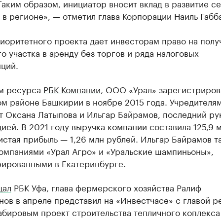
Таким образом, инициатор вносит вклад в развитие с
 в регионе», — отметил глава Корпорации Наиль Габб
иоритетного проекта дает инвесторам право на полу
о участка в аренду без торгов и ряда налоговых
ций.
м ресурса
РБК Компании
, ООО «Урал» зарегистриров
м районе Башкирии в ноябре 2015 года. Учредителя
т Оксана Латыпова и Ильгар Байрамов, последний ру
ией. В 2021 году выручка компании составила 125,9 
истая прибыль — 1,26 млн рублей. Ильгар Байрамов т
компаниями «Урал Агро» и «Уральские шампиньоны»,
рированными в Екатеринбурге.
щал
РБК Уфа, глава фермерского хозяйства Ралиф
ов в апреле представил на «Инвестчасе» с главой р
абировым проект строительства тепличного коплекса