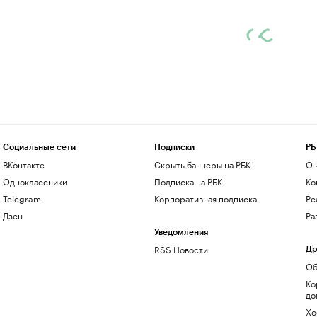
Социальные сети
Подписки
РБ
ВКонтакте
Скрыть баннеры на РБК
О 
Одноклассники
Подписка на РБК
Ко
Telegram
Корпоративная подписка
Ре
Дзен
Ра
Уведомления
RSS Новости
Др
Об
Ко
до
Хо