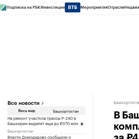
Подписка на РБК
Инвестиции
Мероприятия
Отрасли
Недви
РБК Курсы
РБК Life
Тренды
Визионеры
Национальные проекты
Горо
Спецпроекты СПб
Конференции СПб
Спецпроекты
Проверка конт
Башкортост
Все новости
Башкортостан
Весь мир
В Ба
На ремонт участков трассы Р-240 в
Башкирии выделят еще до ₽370 млн
комп
Башкортостан
за ₽
Власти Домодедово сообщили о