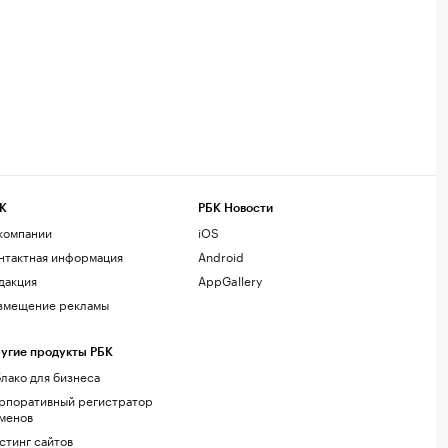
К
РБК Новости
компании
iOS
нтактная информация
Android
дакция
AppGallery
змещение рекламы
угие продукты РБК
лако для бизнеса
рпоративный регистратор
менов
стинг сайтов