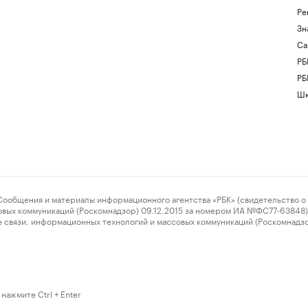
Ре
Зн
Са
РБ
РБ
Шк
ения и материалы информационного агентства «РБК» (свидетельство о 
овых коммуникаций (Роскомнадзор) 09.12.2015 за номером ИА №ФС77-63848) 
 связи, информационных технологий и массовых коммуникаций (Роскомнадз
нажмите Ctrl + Enter