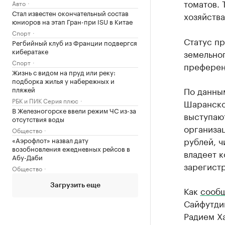
томатов. 
Авто
Стал известен окончательный состав
хозяйства
юниоров на этап Гран-при ISU в Китае
Спорт
Статус пр
Регбийный клуб из Франции подвергся
кибератаке
земельног
Спорт
преферен
Жизнь с видом на пруд или реку:
подборка жилья у набережных и
По данны
пляжей
РБК и ПИК Серия плюс
Шаранско
В Железногорске ввели режим ЧС из-за
выступаю
отсутствия воды
организац
Общество
рублей, ч
«Аэрофлот» назвал дату
возобновления ежедневных рейсов в
владеет 
Абу-Даби
зарегист
Общество
Загрузить еще
Как
сооб
Сайфутдин
Радием Х