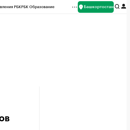
Башкортостан
вления РБК
РБК Образование
редитные рейтинги
Франшизы
Газета
ок наличной валюты
ов