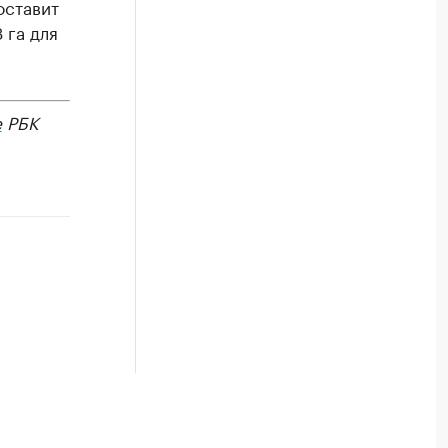
оставит
 га для
е
РБК