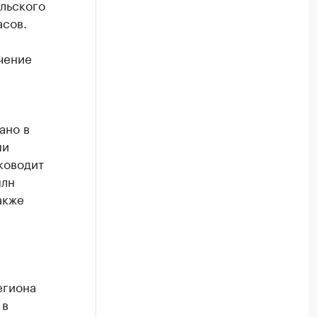
ельского
асов.
чение
ано в
ми
ководит
млн
акже
егиона
 в