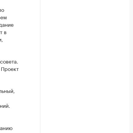
по
ъем
здание
т в
и,
совета.
 Проект
льный,
ний.
ванию