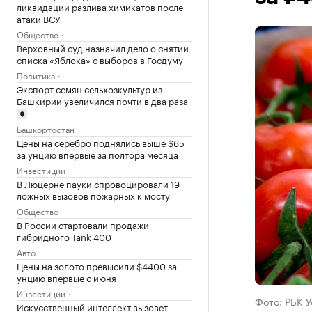
ликвидации разлива химикатов после
атаки ВСУ
Общество
Верховный суд назначил дело о снятии
списка «Яблока» с выборов в Госдуму
Политика
Экспорт семян сельхозкультур из
Башкирии увеличился почти в два раза
Башкортостан
Цены на серебро поднялись выше $65
за унцию впервые за полтора месяца
Инвестиции
В Люцерне пауки спровоцировали 19
ложных вызовов пожарных к мосту
Общество
В России стартовали продажи
гибридного Tank 400
Авто
Цены на золото превысили $4400 за
унцию впервые с июня
Инвестиции
Фото: РБК 
Искусственный интеллект вызовет