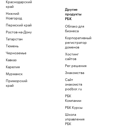
Краснодарский
край
Другие
Нижний
продукты
Новгород
РБК
Пермский край
Облако для
бизнеса
Ростов-на-Дону
Корпоративный
Татарстан
регистратор
Тюмень
доменов
Черноземье
Хостинг
сайтов
Кавказ
Рег.решения
Карелия
Знакомства
Мурманск
Сайт
Приморский
знакомств
край
podbor.ru
РБК
Компании
РБК Курсы
Школа
управления
РБК