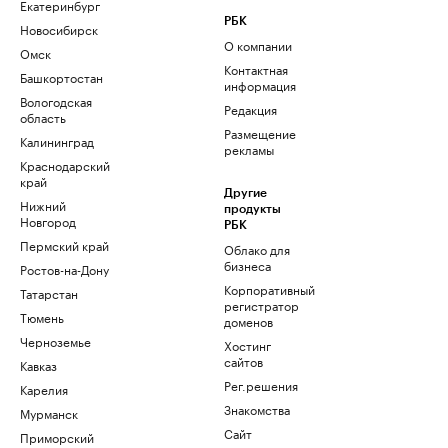
Екатеринбург
РБК
Новосибирск
О компании
Омск
Контактная
Башкортостан
информация
Вологодская
Редакция
область
Размещение
Калининград
рекламы
Краснодарский
край
Другие
Нижний
продукты
Новгород
РБК
Пермский край
Облако для
бизнеса
Ростов-на-Дону
Корпоративный
Татарстан
регистратор
Тюмень
доменов
Черноземье
Хостинг
сайтов
Кавказ
Рег.решения
Карелия
Знакомства
Мурманск
Сайт
Приморский