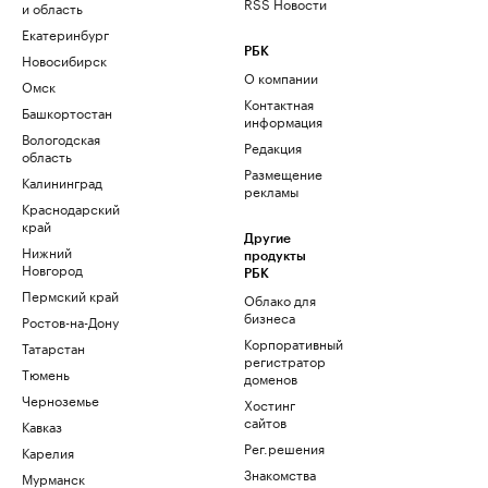
RSS Новости
и область
Екатеринбург
РБК
Новосибирск
О компании
Омск
Контактная
Башкортостан
информация
Вологодская
Редакция
область
Размещение
Калининград
рекламы
Краснодарский
край
Другие
Нижний
продукты
Новгород
РБК
Пермский край
Облако для
бизнеса
Ростов-на-Дону
Корпоративный
Татарстан
регистратор
Тюмень
доменов
Черноземье
Хостинг
сайтов
Кавказ
Рег.решения
Карелия
Знакомства
Мурманск