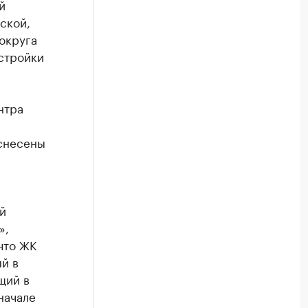
й
ской,
округа
астройки
нтра
 снесены
й
»,
что ЖК
й в
щий в
начале