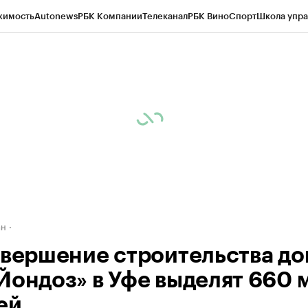
жимость
Autonews
РБК Компании
Телеканал
РБК Вино
Спорт
Школа упра
д
Стиль
Крипто
РБК Бизнес-среда
Дискуссионный клуб
Исследования
К
рагентов
Политика
Экономика
Бизнес
Технологии и медиа
Финансы
Рын
ан
авершение строительства д
Йондоз» в Уфе выделят 660 
ей