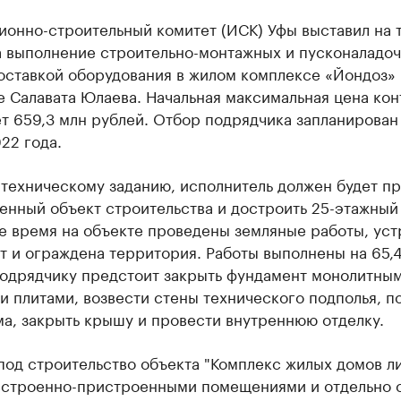
ионно-строительный комитет (ИСК) Уфы выставил на 
а выполнение строительно-монтажных и пусконаладо
оставкой оборудования в жилом комплексе «Йондоз» 
 Салавата Юлаева. Начальная максимальная цена кон
т 659,3 млн рублей. Отбор подрядчика запланирован 
22 года.
техническому заданию, исполнитель должен будет пр
нный объект строительства и достроить 25-этажный 
е время на объекте проведены земляные работы, уст
 и ограждена территория. Работы выполнены на 65,
Подрядчику предстоит закрыть фундамент монолитны
 плитами, возвести стены технического подполья, п
а, закрыть крышу и провести внутреннюю отделку.
под строительство объекта "Комплекс жилых домов ли
о встроенно-пристроенными помещениями и отдельно 