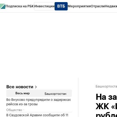
Подписка на РБК
Инвестиции
Мероприятия
Отрасли
Недви
РБК Курсы
РБК Life
Тренды
Визионеры
Национальные проекты
Горо
Спецпроекты СПб
Конференции СПб
Спецпроекты
Проверка конт
Башкортост
Все новости
Башкортостан
Весь мир
На з
Во Внуково предупредили о задержках
рейсов из-за грозы
ЖК «
Общество
В Саудовской Аравии сообщили об 11
рубл