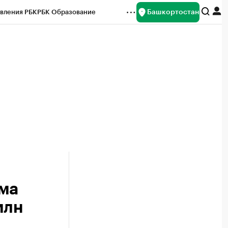
Башкортостан
вления РБК
РБК Образование
редитные рейтинги
Франшизы
Газета
ок наличной валюты
ома
млн