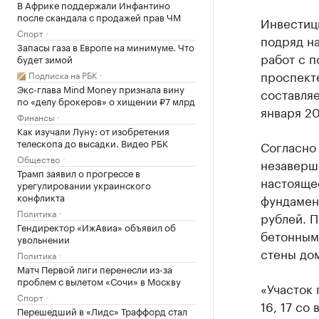
В Африке поддержали Инфантино
после скандала с продажей прав ЧМ
Инвестиц
Спорт
подряд н
Запасы газа в Европе на минимуме. Что
работ с п
будет зимой
проспекте
Подписка на РБК
Экс-глава Mind Money признала вину
составляе
по «делу брокеров» о хищении ₽7 млрд
января 20
Финансы
Как изучали Луну: от изобретения
телескопа до высадки. Видео РБК
Согласно 
Общество
незаверше
Трамп заявил о прогрессе в
настояще
урегулировании украинского
конфликта
фундамент
Политика
рублей. 
Гендиректор «ИжАвиа» объявил об
бетонными
увольнении
стены дом
Политика
Матч Первой лиги перенесли из-за
проблем с вылетом «Сочи» в Москву
«Участок 
Спорт
16, 17 с
Перешедший в «Лидс» Траффорд стал