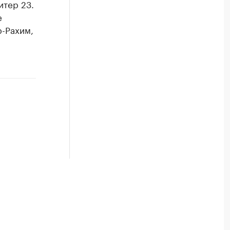
итер 23.
е
р-Рахим,