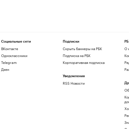
Социальные сети
Подписки
РБ
ВКонтакте
Скрыть баннеры на РБК
О 
Одноклассники
Подписка на РБК
Ко
Telegram
Корпоративная подписка
Ре
Дзен
Ра
Уведомления
RSS Новости
Др
Об
Ко
до
Хо
Ре
Зн
Са