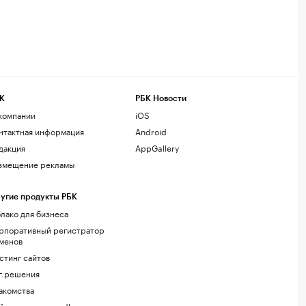
К
РБК Новости
компании
iOS
нтактная информация
Android
дакция
AppGallery
змещение рекламы
угие продукты РБК
лако для бизнеса
рпоративный регистратор
менов
стинг сайтов
г.решения
акомства
йт знакомств podbor.ru