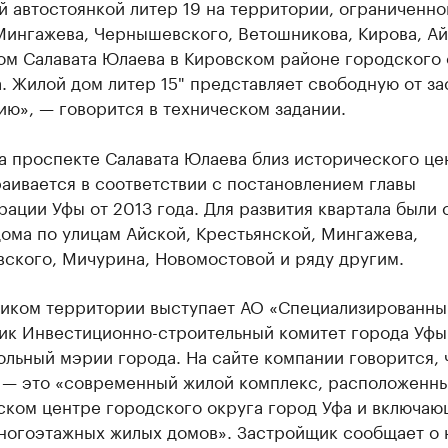
 автостоянкой литер 19 на территории, ограниченно
Мингажева, Чернышевского, Ветошникова, Кирова, Ай
ом Салавата Юлаева в Кировском районе городского 
. Жилой дом литер 15" представляет свободную от з
ю», — говорится в техническом задании.
а проспекте Салавата Юлаева близ исторического це
аивается в соответствии с постановлением главы
ации Уфы от 2013 года. Для развития квартала были
ома по улицам Айской, Крестьянской, Мингажева,
ского, Мичурина, Новомостовой и ряду другим.
иком территории выступает АО «Специализированны
ик Инвестиционно-строительный комитет города Уфы
льный мэрии города. На сайте компании говорится, 
 — это «современный жилой комплекс, расположенны
ском центре городского округа город Уфа и включаю
многоэтажных жилых домов». Застройщик сообщает о 