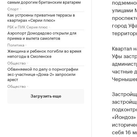
подземной
самым дорогим британским вратарем
Спорт
улицами 
Как устроены приватные террасы в
проспект
квартирах «Серии плюс»
город Уфа
РБК и ПИК Серия плюс
территори
Аэропорт Домодедово открыли для
приема и вылета самолетов
Политика
Квартал н
Женщина и ребенок погибли во время
Уфы застр
непогоды в Смоленске
администр
Общество
Обвиняемой по делу о порнографии
частные д
экс-участнице «Дома-2» запросили
Чернышев
арест
Общество
Застройщ
Загрузить еще
застройщ
подконтро
«Йондоз»
историче
себя 16 