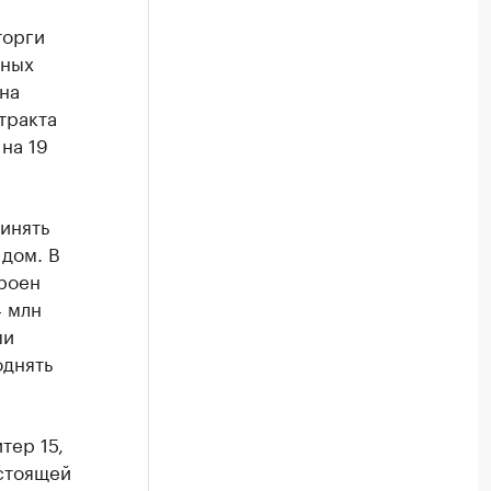
торги
чных
на
тракта
на 19
инять
дом. В
роен
4 млн
ми
однять
тер 15,
стоящей