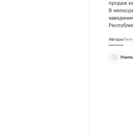
продаж кв
В непоср
заведения
Республик
Авторы
Теги
Наиль