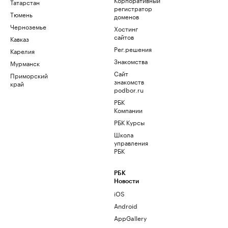
Татарстан
регистратор
Тюмень
доменов
Черноземье
Хостинг
сайтов
Кавказ
Рег.решения
Карелия
Знакомства
Мурманск
Сайт
Приморский
знакомств
край
podbor.ru
РБК
Компании
РБК Курсы
Школа
управления
РБК
РБК
Новости
iOS
Android
AppGallery