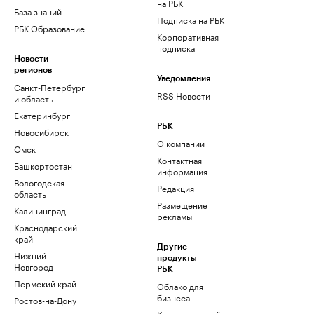
на РБК
База знаний
Подписка на РБК
РБК Образование
Корпоративная
подписка
Новости
регионов
Уведомления
Санкт-Петербург
RSS Новости
и область
Екатеринбург
РБК
Новосибирск
О компании
Омск
Контактная
Башкортостан
информация
Вологодская
Редакция
область
Размещение
Калининград
рекламы
Краснодарский
край
Другие
Нижний
продукты
Новгород
РБК
Пермский край
Облако для
бизнеса
Ростов-на-Дону
Корпоративный